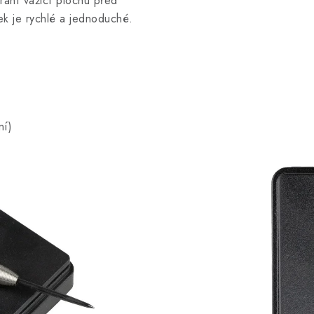
rání vážicí plochu před
k je rychlé a jednoduché.
ní)