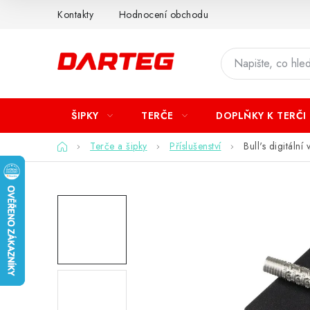
Přejít
Kontakty
Hodnocení obchodu
na
obsah
ŠIPKY
TERČE
DOPLŇKY K TERČI
Domů
Terče a šipky
Příslušenství
Bull's digitáln