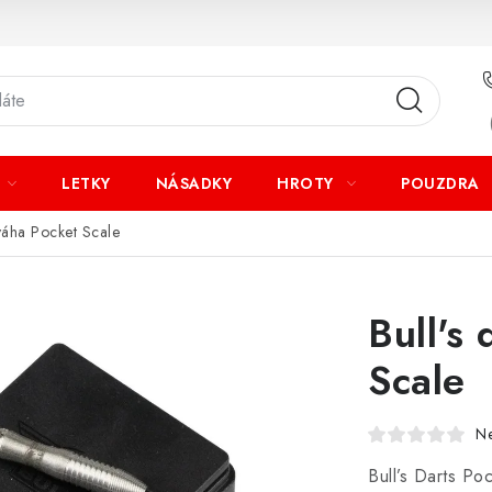
LETKY
NÁSADKY
HROTY
POUZDRA
í váha Pocket Scale
Bull's 
Scale
N
Bull’s Darts Po