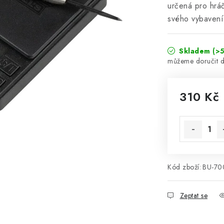
určená pro hráč
svého vybavení
Skladem
(>5
310 Kč
Měrná cena
Kód zboží:
BU-70
Zeptat se