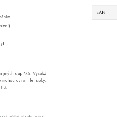
EAN
náním
alení)
ryt
či jiných doplňků. Vysoká
 mohou ovlivnit let šipky.
alu.