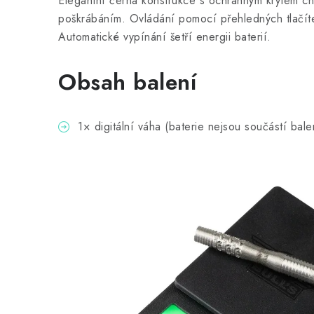
Elegantní černá konstrukce s ochranným krytem ch
poškrábáním. Ovládání pomocí přehledných tlačíte
Automatické vypínání šetří energii baterií.
Obsah balení
1× digitální váha (baterie nejsou součástí bale