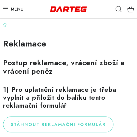
Přejít
Hleda
na
obsah
Domů
ŠIPKY
Reklamace
TERČE
DOPLŇKY K TERČI
Postup reklamace, vrácení zboží a
vrácení peněz
LETKY
1) Pro uplatnění reklamace je třeba
NÁSADKY
vyplnit a přiložit do balíku
tento
reklamační formulář
HROTY
POUZDRA
STÁHNOUT REKLAMAČNÍ FORMULÁR