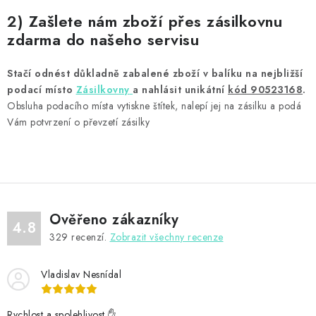
PŘÍSLUŠENSTVÍ
2) Zašlete nám zboží přes zásilkovnu
zdarma do našeho servisu
HRÁČI ŠIPEK
Stačí odnést důkladně zabalené zboží v balíku na nejbližší
SLEVY
podací místo
Zásilkovny
a nahlásit unikátní
kód 90523168
.
Obsluha podacího místa vytiskne štítek, nalepí jej na zásilku a podá
TERČE A ŠIPKY
Vám potvrzení o převzetí zásilky
POUZDRA
Kontakty
Hodnocení obchodu
Ověřeno zákazníky
4.8
329
recenzí.
Zobrazit všechny recenze
Vladislav Nesnídal
Rychlost a spolehlivost ✋