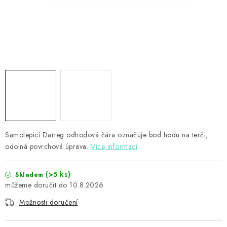
PŘÍSLUŠENSTVÍ
HRÁČI ŠIPEK
SLEVY
TERČE A ŠIPKY
POUZDRA
Samolepicí Darteg odhodová čára označuje bod hodu na terči,
Kontakty
Hodnocení obchodu
odolná povrchová úprava.
Více informací
(>5 ks)
Skladem
10.8.2026
Možnosti doručení