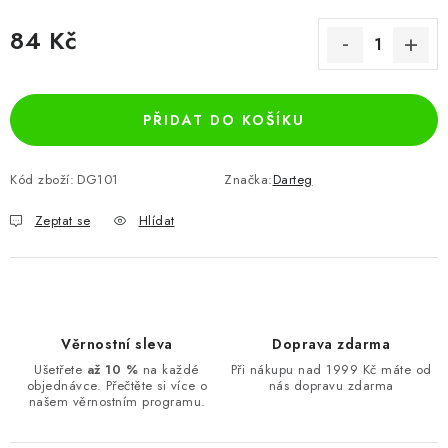
84 Kč
Měrná cena:
PŘIDAT DO KOŠÍKU
Kód zboží:
DG101
Značka:
Darteg
Zeptat se
Hlídat
Věrnostní sleva
Doprava zdarma
Ušetřete
až 10 %
na každé
Při nákupu nad 1999 Kč máte od
objednávce. Přečtěte si více o
nás dopravu zdarma
našem věrnostním programu.