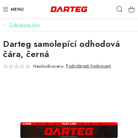
Přejít
Hleda
na
obsah
Odhodové čáry
ŠIPKY
Darteg samolepící odhodová
TERČE
čára, černá
DOPLŇKY K TERČI
Podrobnosti hodnocení
Neohodnoceno
LETKY
NÁSADKY
HROTY
POUZDRA