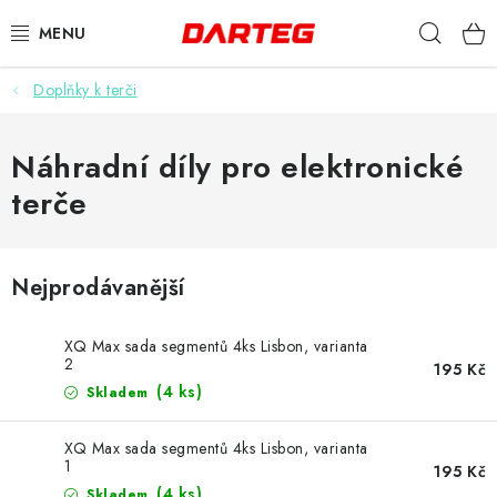
Přejít
Hleda
na
obsah
Doplňky k terči
ŠIPKY
TERČE
Náhradní díly pro elektronické
terče
DOPLŇKY K TERČI
LETKY
Nejprodávanější
NÁSADKY
XQ Max sada segmentů 4ks Lisbon, varianta
2
195 Kč
HROTY
(4 ks)
Skladem
POUZDRA
XQ Max sada segmentů 4ks Lisbon, varianta
1
195 Kč
(4 ks)
Skladem