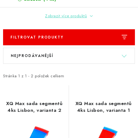
PŘÍSLUŠENSTVÍ
Zobrazit více produktů
HRÁČI ŠIPEK
SLEVY
FILTROVAT PRODUKTY
TERČE A ŠIPKY
V
Ř
NEJPRODÁVANĚJŠÍ
ý
a
POUZDRA
p
z
i
e
Stránka
1
z
1
-
2
položek celkem
Kontakty
Hodnocení obchodu
s
n
p
í
r
p
XQ Max sada segmentů
XQ Max sada segmentů
o
r
4ks Lisbon, varianta 2
4ks Lisbon, varianta 1
d
o
u
d
k
u