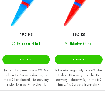
t
k
ů
t
ů
195 Kč
195 Kč
(4 ks)
(4 ks)
Skladem
Skladem
Náhradní segmenty pro XQ Max
Náhradní segmenty pro XQ Max
Lisbon 1× červený double, 1×
Lisbon 1× modrý double, 1×
modrý lichoběžník, 1× červený
červený lichoběžník, 1× modrý
triple, 1× modrý trojúhelník
triple, 1× červený trojúhelník
O