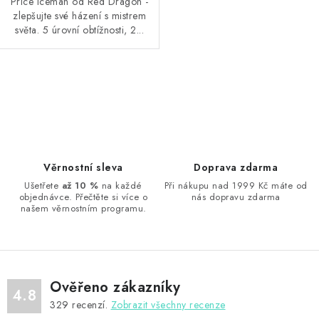
Price Iceman od Red Dragon -
zlepšujte své házení s mistrem
světa. 5 úrovní obtížnosti, 2...
O
v
l
á
d
Věrnostní sleva
Doprava zdarma
a
Ušetřete
až 10 %
na každé
Při nákupu nad 1999 Kč máte od
objednávce. Přečtěte si více o
nás dopravu zdarma
c
našem věrnostním programu.
í
p
r
v
Ověřeno zákazníky
k
4.8
329
recenzí.
Zobrazit všechny recenze
y