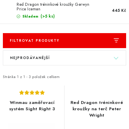
PŘÍSLUŠENSTVÍ
Red Dragon tréninkové kroužky Gerwyn
Price Iceman
445 Kč
HRÁČI ŠIPEK
(>5 ks)
Skladem
SLEVY
FILTROVAT PRODUKTY
TERČE A ŠIPKY
V
Ř
NEJPRODÁVANĚJŠÍ
ý
a
POUZDRA
p
z
i
e
Kontakty
Hodnocení obchodu
Stránka
1
z
1
-
3
položek celkem
s
n
p
í
r
p
Winmau zaměřovací
Red Dragon tréninkové
o
r
systém Sight Right 3
kroužky na terč Peter
Wright
d
o
u
d