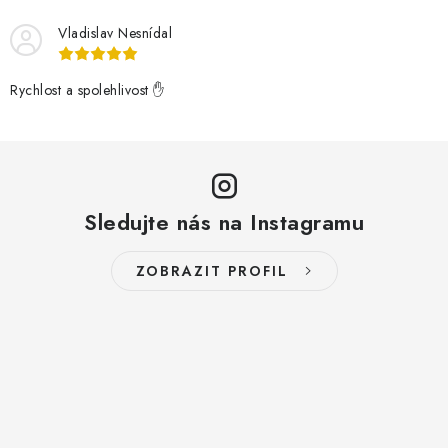
v
Vladislav Nesnídal
ý
p
Rychlost a spolehlivost ✋
i
s
u
Sledujte nás na Instagramu
ZOBRAZIT PROFIL