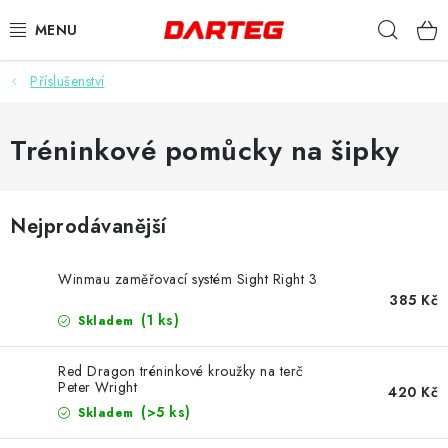
Přejít
Hleda
na
obsah
Příslušenství
ŠIPKY
TERČE
Tréninkové pomůcky na šipky
DOPLŇKY K TERČI
Nejprodávanější
LETKY
Winmau zaměřovací systém Sight Right 3
NÁSADKY
385 Kč
(1 ks)
Skladem
HROTY
Red Dragon tréninkové kroužky na terč
Peter Wright
420 Kč
POUZDRA
(>5 ks)
Skladem