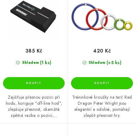
k
u
t
k
ů
t
ů
385 Kč
420 Kč
(1 ks)
(>5 ks)
Skladem
Skladem
Zajišťuje přesnou pozici při
Tréninkové kroužky na terč Red
hodu, koriguje "off-line hod",
Dragon Peter Wright jsou
zlepšuje přesnost, okamžitá
elegantní a odolné, pomáhají
zpětná vazba o pozici,...
zlepšit přesnost hry.