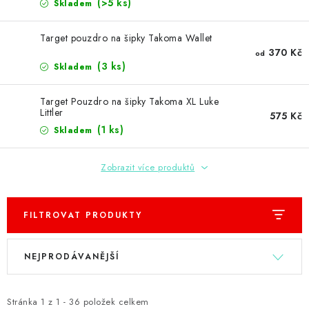
PŘÍSLUŠENSTVÍ
(>5 ks)
Skladem
HRÁČI ŠIPEK
Target pouzdro na šipky Takoma Wallet
370 Kč
od
(3 ks)
Skladem
SLEVY
Target Pouzdro na šipky Takoma XL Luke
TERČE A ŠIPKY
Littler
575 Kč
(1 ks)
Skladem
POUZDRA
Zobrazit více produktů
Kontakty
Hodnocení obchodu
FILTROVAT PRODUKTY
V
Ř
NEJPRODÁVANĚJŠÍ
ý
a
p
z
i
e
Stránka
1
z
1
-
36
položek celkem