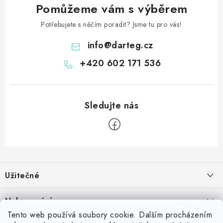
Pomůžeme vám s výběrem
Potřebujete s něčím poradit? Jsme tu pro vás!
info
@
darteg.cz
+420 602 171 536
Z
á
Užitečné
p
a
Kontakt
Nakupování
t
Věrnostní program
Tento web používá soubory cookie. Dalším procházením
í
Jak nakupovat