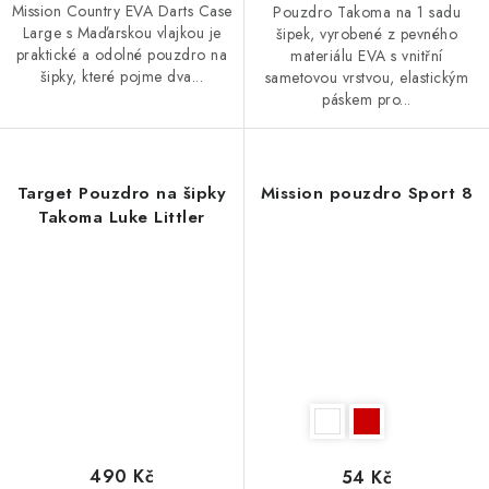
Mission Country EVA Darts Case
Pouzdro Takoma na 1 sadu
Large s Maďarskou vlajkou je
šipek, vyrobené z pevného
praktické a odolné pouzdro na
materiálu EVA s vnitřní
šipky, které pojme dva...
sametovou vrstvou, elastickým
páskem pro...
Target Pouzdro na šipky
Mission pouzdro Sport 8
Takoma Luke Littler
490 Kč
54 Kč