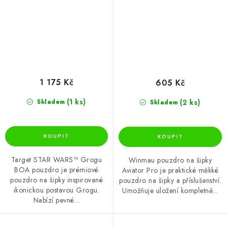
1 175 Kč
605 Kč
(1 ks)
(2 ks)
Skladem
Skladem
Target STAR WARS™ Grogu
Winmau pouzdro na šipky
BOA pouzdro je prémiové
Aviator Pro je praktické měkké
pouzdro na šipky inspirované
pouzdro na šipky a příslušenství.
ikonickou postavou Grogu.
Umožňuje uložení kompletně...
Nabízí pevné...