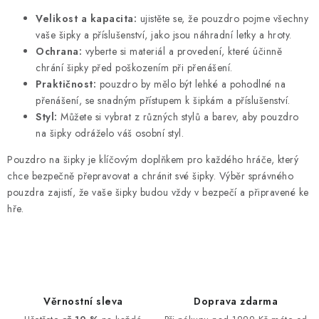
p
Velikost a kapacita:
ujistěte se, že pouzdro pojme všechny
i
vaše šipky a příslušenství, jako jsou náhradní letky a hroty.
s
Ochrana:
vyberte si materiál a provedení, které účinně
u
chrání šipky před poškozením při přenášení.
Praktičnost:
pouzdro by mělo být lehké a pohodlné na
přenášení, se snadným přístupem k šipkám a příslušenství.
Styl:
Můžete si vybrat z různých stylů a barev, aby pouzdro
na šipky odráželo váš osobní styl.
Pouzdro na šipky je klíčovým doplňkem pro každého hráče, který
chce bezpečně přepravovat a chránit své šipky. Výběr správného
pouzdra zajistí, že vaše šipky budou vždy v bezpečí a připravené ke
hře.
Věrnostní sleva
Doprava zdarma