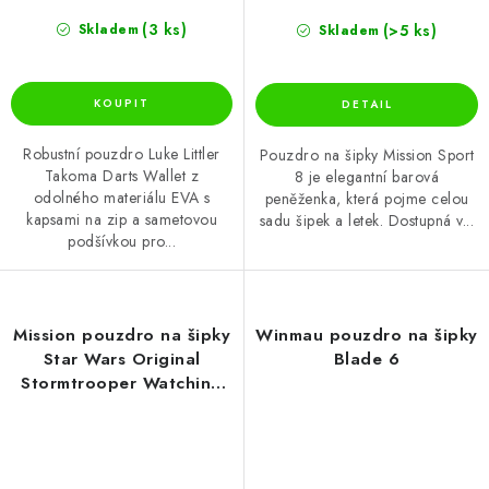
(3 ks)
(>5 ks)
Skladem
Skladem
Robustní pouzdro Luke Littler
Pouzdro na šipky Mission Sport
Takoma Darts Wallet z
8 je elegantní barová
odolného materiálu EVA s
peněženka, která pojme celou
kapsami na zip a sametovou
sadu šipek a letek. Dostupná v...
podšívkou pro...
Mission pouzdro na šipky
Winmau pouzdro na šipky
Star Wars Original
Blade 6
Stormtrooper Watching
The Darts