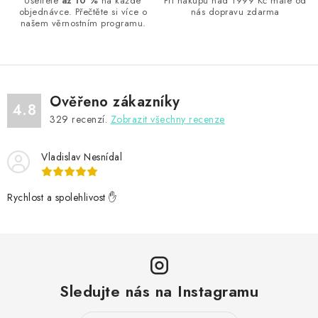
Ušetřete
až 10 %
na každé
Při nákupu nad 1999 Kč máte od
objednávce. Přečtěte si více o
nás dopravu zdarma
našem věrnostním programu.
Ověřeno zákazníky
4.8
329
recenzí.
Zobrazit všechny recenze
Vladislav Nesnídal
Rychlost a spolehlivost ✋
Sledujte nás na Instagramu