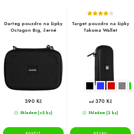
s
n
p
í
r
p
Darteg pouzdro na šipky
Target pouzdro na šipky
o
r
Octagon Big, černé
Takoma Wallet
d
o
u
d
k
u
t
k
ů
t
ů
390 Kč
370 Kč
od
(>5 ks)
(3 ks)
Skladem
Skladem