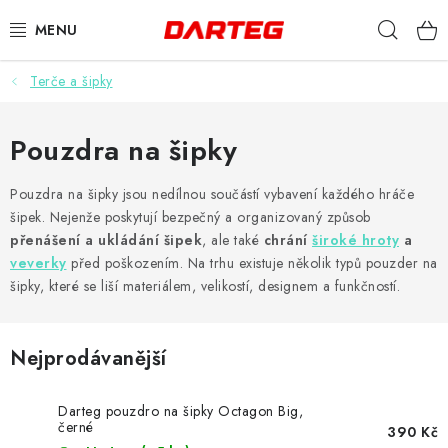
Přejít
Hleda
na
obsah
Terče a šipky
ŠIPKY
TERČE
Pouzdra na šipky
DOPLŇKY K TERČI
Pouzdra na šipky jsou nedílnou součástí vybavení každého hráče
šipek. Nejenže poskytují bezpečný a organizovaný způsob
přenášení a ukládání šipek
, ale také
chrání
široké hroty
a
LETKY
veverky
před poškozením. Na trhu existuje několik typů pouzder na
šipky, které se liší materiálem, velikostí, designem a funkčností.
NÁSADKY
HROTY
Nejprodávanější
POUZDRA
Darteg pouzdro na šipky Octagon Big,
černé
390 Kč