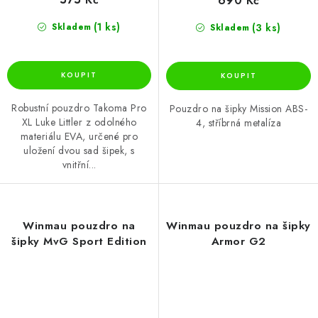
690 Kč
(1 ks)
(3 ks)
Skladem
Skladem
Robustní pouzdro Takoma Pro
Pouzdro na šipky Mission ABS-
XL Luke Littler z odolného
4, stříbrná metalíza
materiálu EVA, určené pro
uložení dvou sad šipek, s
vnitřní...
Winmau pouzdro na
Winmau pouzdro na šipky
šipky MvG Sport Edition
Armor G2