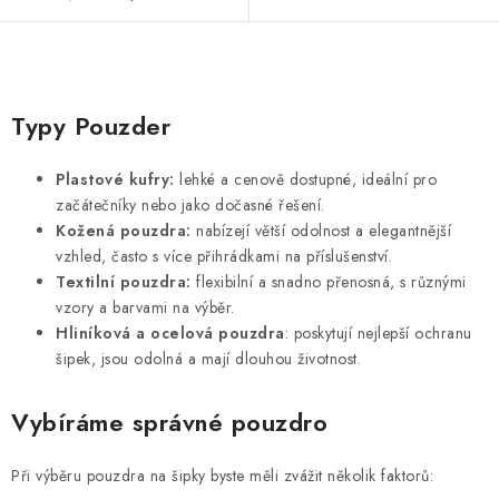
O
v
Typy Pouzder
l
á
Plastové kufry:
lehké a cenově dostupné, ideální pro
d
začátečníky nebo jako dočasné řešení.
a
Kožená pouzdra:
nabízejí větší odolnost a elegantnější
c
vzhled, často s více přihrádkami na příslušenství.
Textilní pouzdra:
flexibilní a snadno přenosná, s různými
í
vzory a barvami na výběr.
p
Hliníková a ocelová pouzdra
: poskytují nejlepší ochranu
r
šipek, jsou odolná a mají dlouhou životnost.
v
k
Vybíráme správné pouzdro
y
v
Při výběru pouzdra na šipky byste měli zvážit několik faktorů:
ý