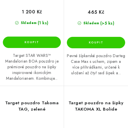
1 200 Kč
465 Kč
(1 ks)
(>5 ks)
Skladem
Skladem
Target STAR WARS™
Pevné šípkarské pouzdro Darteg
Mandalorian BOA pouzdro je
Case Max s uchem, zipem a
prémiové pouzdro na šipky
více přihrádkami, určené k
inspirované ikonickým
uložení až čtyř sad šipek a...
Mandalorianem. Kombinuje...
Target pouzdro Takoma
Target pouzdro na šipky
TAG, zelené
TAKOMA XL Bolide