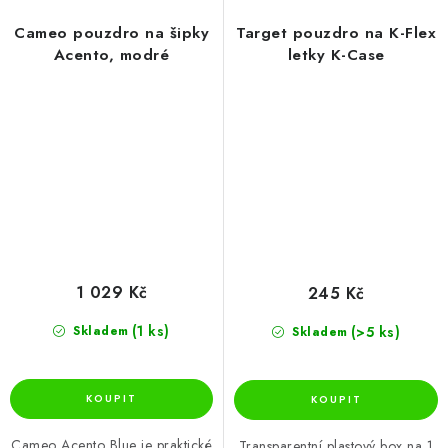
Cameo pouzdro na šipky
Target pouzdro na K-Flex
Acento, modré
letky K-Case
1 029 Kč
245 Kč
(1 ks)
(>5 ks)
Skladem
Skladem
Cameo Acento Blue je praktické
Transparentní plastový box na 1