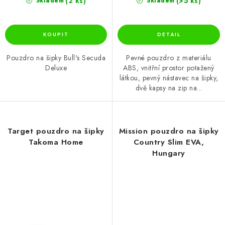
(2 ks)
(>5 ks)
Skladem
Skladem
Pouzdro na šipky Bull's Secuda
Pevné pouzdro z materiálu
Deluxe
ABS, vnitřní prostor potažený
látkou, pevný nástavec na šipky,
dvě kapsy na zip na...
Target pouzdro na šipky
Mission pouzdro na šipky
Takoma Home
Country Slim EVA,
Hungary