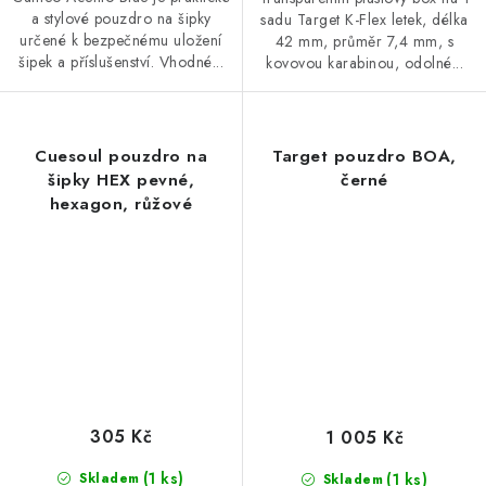
a stylové pouzdro na šipky
sadu Target K-Flex letek, délka
určené k bezpečnému uložení
42 mm, průměr 7,4 mm, s
šipek a příslušenství. Vhodné...
kovovou karabinou, odolné...
Cuesoul pouzdro na
Target pouzdro BOA,
šipky HEX pevné,
černé
hexagon, růžové
305 Kč
1 005 Kč
(1 ks)
(1 ks)
Skladem
Skladem