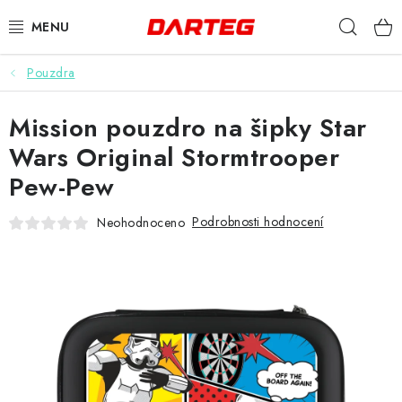
Přejít
Hleda
na
obsah
Pouzdra
ŠIPKY
Mission pouzdro na šipky Star
TERČE
Wars Original Stormtrooper
DOPLŇKY K TERČI
Pew-Pew
LETKY
Podrobnosti hodnocení
Neohodnoceno
NÁSADKY
HROTY
POUZDRA