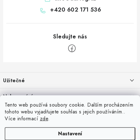
+420 602 171 536
Z
á
Užitečné
p
a
Kontakt
Nakupování
t
Věrnostní program
Tento web používá soubory cookie. Dalším procházením
í
Jak nakupovat
tohoto webu vyjadřujete souhlas s jejich používáním..
Blog
Inspirujte se zákazníky
Více informací
zde
.
Vrácení zboží
Jaký je dobrý průměr v šipkách? Přehled úrovní od začátečníka po
Blog
darteg.sk
Reklamace
profesionála
darteg.cz
darteg.hu
Nastavení
5.5.2026