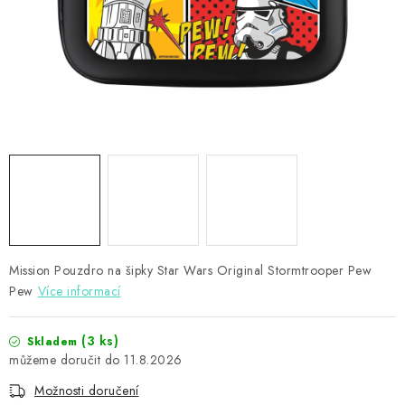
PŘÍSLUŠENSTVÍ
HRÁČI ŠIPEK
SLEVY
TERČE A ŠIPKY
POUZDRA
Kontakty
Hodnocení obchodu
Mission Pouzdro na šipky Star Wars Original Stormtrooper Pew
Pew
Více informací
(3 ks)
Skladem
11.8.2026
Možnosti doručení