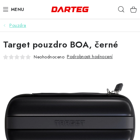
Přejít
Hleda
na
obsah
Pouzdra
ŠIPKY
Target pouzdro BOA, černé
TERČE
Podrobnosti hodnocení
Neohodnoceno
DOPLŇKY K TERČI
LETKY
NÁSADKY
HROTY
POUZDRA