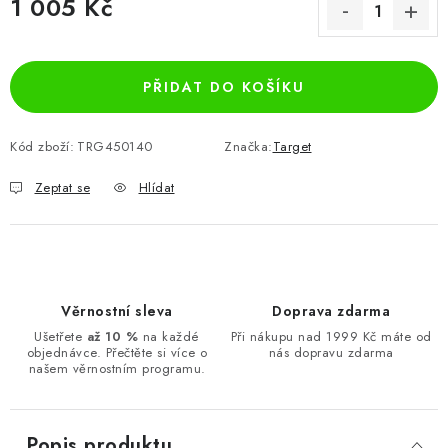
1 005 Kč
Měrná cena:
PŘIDAT DO KOŠÍKU
Kód zboží:
TRG450140
Značka:
Target
Zeptat se
Hlídat
Věrnostní sleva
Doprava zdarma
Ušetřete
až 10 %
na každé
Při nákupu nad 1999 Kč máte od
objednávce. Přečtěte si více o
nás dopravu zdarma
našem věrnostním programu.
Popis produktu