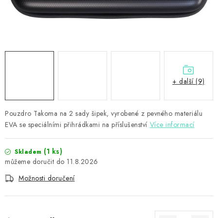
PŘÍSLUŠENSTVÍ
HRÁČI ŠIPEK
SLEVY
TERČE A ŠIPKY
+ další (9)
POUZDRA
Pouzdro Takoma na 2 sady šipek, vyrobené z pevného materiálu
EVA se speciálními přihrádkami na příslušenství
Více informací
Kontakty
Hodnocení obchodu
(1 ks)
Skladem
11.8.2026
Možnosti doručení