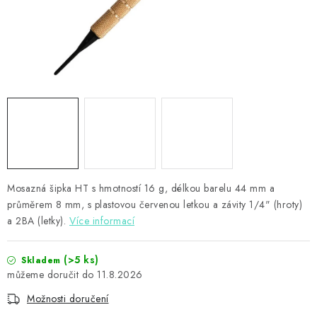
PŘÍSLUŠENSTVÍ
HRÁČI ŠIPEK
SLEVY
TERČE A ŠIPKY
POUZDRA
Mosazná šipka HT s hmotností 16 g, délkou barelu 44 mm a
Kontakty
Hodnocení obchodu
průměrem 8 mm, s plastovou červenou letkou a závity 1/4" (hroty)
a 2BA (letky).
Více informací
(>5 ks)
Skladem
11.8.2026
Možnosti doručení