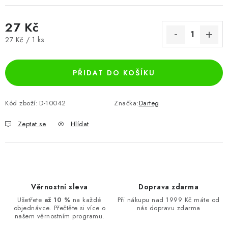
27 Kč
Měrná cena:
27 Kč / 1 ks
PŘIDAT DO KOŠÍKU
Kód zboží:
D-10042
Značka:
Darteg
Zeptat se
Hlídat
Věrnostní sleva
Doprava zdarma
Ušetřete
až 10 %
na každé
Při nákupu nad 1999 Kč máte od
objednávce. Přečtěte si více o
nás dopravu zdarma
našem věrnostním programu.