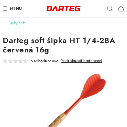
Přejít
Hleda
na
obsah
Šipky soft
ŠIPKY
Darteg soft šipka HT 1/4-2BA
TERČE
červená 16g
DOPLŇKY K TERČI
Podrobnosti hodnocení
Neohodnoceno
LETKY
NÁSADKY
HROTY
POUZDRA