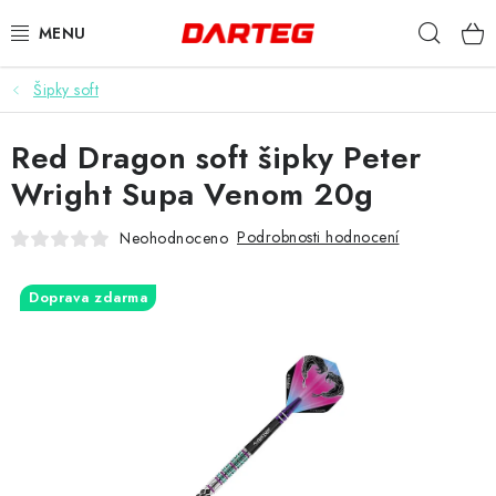
Přejít
Hleda
na
obsah
Šipky soft
ŠIPKY
Red Dragon soft šipky Peter
TERČE
Wright Supa Venom 20g
DOPLŇKY K TERČI
Podrobnosti hodnocení
Neohodnoceno
LETKY
Doprava zdarma
NÁSADKY
HROTY
POUZDRA