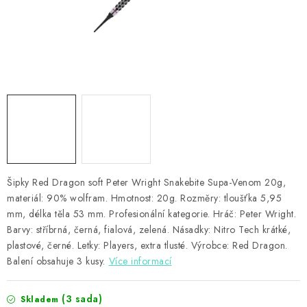
PŘÍSLUŠENSTVÍ
HRÁČI ŠIPEK
SLEVY
TERČE A ŠIPKY
POUZDRA
Šipky Red Dragon soft Peter Wright Snakebite Supa-Venom 20g,
Kontakty
Hodnocení obchodu
materiál: 90% wolfram. Hmotnost: 20g. Rozměry: tloušťka 5,95
mm, délka těla 53 mm. Profesionální kategorie. Hráč: Peter Wright.
Barvy: stříbrná, černá, fialová, zelená. Násadky: Nitro Tech krátké,
plastové, černé. Letky: Players, extra tlusté. Výrobce: Red Dragon.
Balení obsahuje 3 kusy.
Více informací
(3 sada)
Skladem