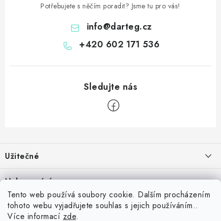
Potřebujete s něčím poradit? Jsme tu pro vás!
info
@
darteg.cz
+420 602 171 536
Z
á
Užitečné
p
a
Kontakt
Nakupování
t
Věrnostní program
Tento web používá soubory cookie. Dalším procházením
í
Jak nakupovat
tohoto webu vyjadřujete souhlas s jejich používáním..
Blog
Inspirujte se zákazníky
Více informací
zde
.
Vrácení zboží