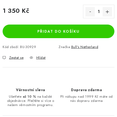
1 350 Kč
Měrná cena:
PŘIDAT DO KOŠÍKU
Kód zboží:
BU-30929
Značka:
Bull's Netherland
Zeptat se
Hlídat
Věrnostní sleva
Doprava zdarma
Ušetřete
až 10 %
na každé
Při nákupu nad 1999 Kč máte od
objednávce. Přečtěte si více o
nás dopravu zdarma
našem věrnostním programu.