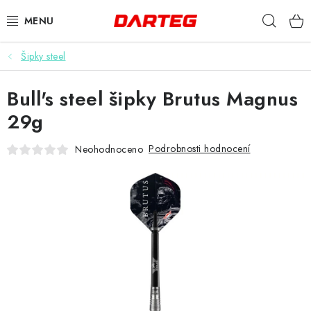
Přejít
Hleda
na
obsah
Šipky steel
ŠIPKY
Bull's steel šipky Brutus Magnus
TERČE
29g
DOPLŇKY K TERČI
Podrobnosti hodnocení
Neohodnoceno
LETKY
NÁSADKY
HROTY
POUZDRA