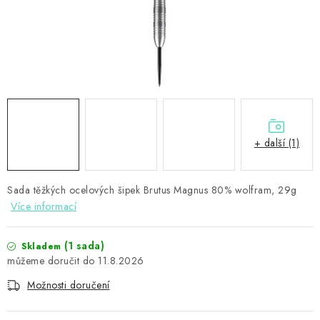
PŘÍSLUŠENSTVÍ
HRÁČI ŠIPEK
SLEVY
TERČE A ŠIPKY
+ další (1)
POUZDRA
Sada těžkých ocelových šipek Brutus Magnus 80% wolfram, 29g
Kontakty
Hodnocení obchodu
Více informací
(1 sada)
Skladem
11.8.2026
Možnosti doručení