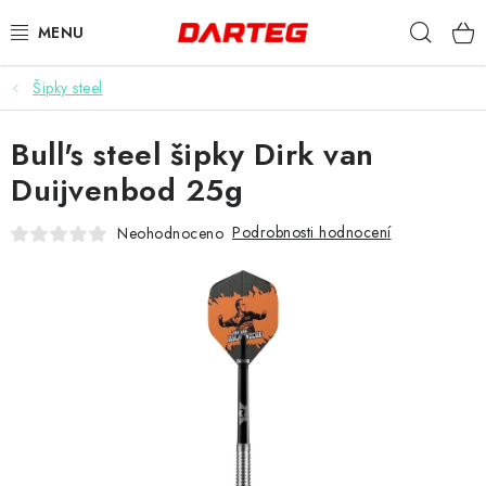
Přejít
Hleda
na
obsah
Šipky steel
ŠIPKY
Bull's steel šipky Dirk van
TERČE
Duijvenbod 25g
DOPLŇKY K TERČI
Podrobnosti hodnocení
Neohodnoceno
LETKY
NÁSADKY
HROTY
POUZDRA