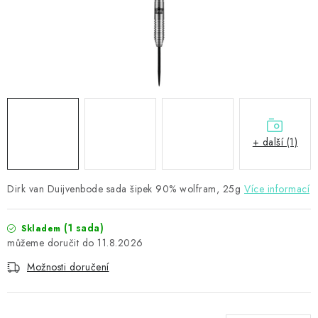
PŘÍSLUŠENSTVÍ
HRÁČI ŠIPEK
SLEVY
TERČE A ŠIPKY
+ další (1)
POUZDRA
Dirk van Duijvenbode sada šipek 90% wolfram, 25g
Kontakty
Hodnocení obchodu
Více informací
(1 sada)
Skladem
11.8.2026
Možnosti doručení