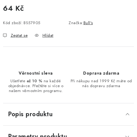
64 Kč
Měrná cena:
Kód zboží:
BS57905
Značka:
Bull's
Zeptat se
Hlídat
Věrnostní sleva
Doprava zdarma
Ušetřete
až 10 %
na každé
Při nákupu nad 1999 Kč máte od
objednávce. Přečtěte si více o
nás dopravu zdarma
našem věrnostním programu.
Popis produktu
Parametry produktu