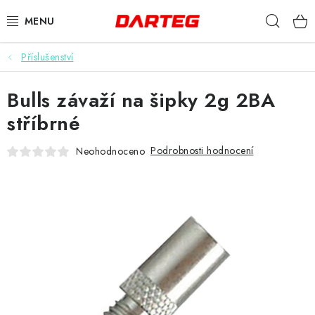
Přejít
Hleda
na
obsah
Příslušenství
ŠIPKY
Bulls závaží na šipky 2g 2BA
TERČE
stříbrné
DOPLŇKY K TERČI
Podrobnosti hodnocení
Neohodnoceno
LETKY
NÁSADKY
HROTY
POUZDRA