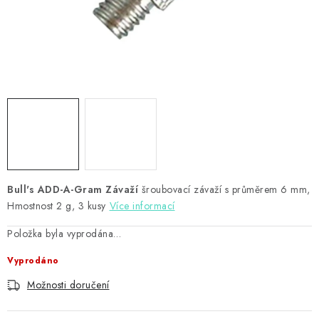
PŘÍSLUŠENSTVÍ
HRÁČI ŠIPEK
SLEVY
TERČE A ŠIPKY
POUZDRA
Bull's ADD-A-Gram Závaží
Kontakty
Hodnocení obchodu
šroubovací závaží s průměrem 6 mm,
Hmostnost 2 g, 3 kusy
Více informací
Položka byla vyprodána…
Vyprodáno
Možnosti doručení