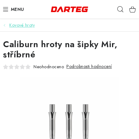
Přejít
Hleda
na
obsah
Kovové hroty
ŠIPKY
Caliburn hroty na šipky Mir,
TERČE
stříbrné
DOPLŇKY K TERČI
Podrobnosti hodnocení
Neohodnoceno
LETKY
NÁSADKY
HROTY
POUZDRA