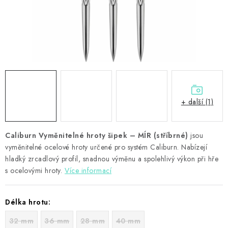
PŘÍSLUŠENSTVÍ
HRÁČI ŠIPEK
SLEVY
TERČE A ŠIPKY
+ další (1)
POUZDRA
Caliburn Vyměnitelné hroty šipek – MÍR (stříbrné)
Kontakty
Hodnocení obchodu
jsou
vyměnitelné ocelové hroty určené pro systém Caliburn. Nabízejí
hladký zrcadlový profil, snadnou výměnu a spolehlivý výkon při hře
s ocelovými hroty.
Více informací
Délka hrotu:
32 mm
36 mm
28 mm
40 mm