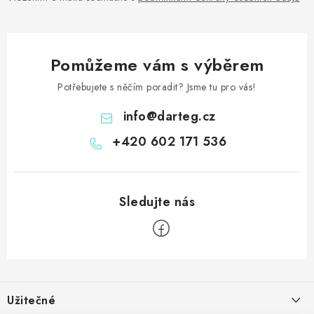
Pomůžeme vám s výběrem
Potřebujete s něčím poradit? Jsme tu pro vás!
info
@
darteg.cz
+420 602 171 536
Z
á
Užitečné
p