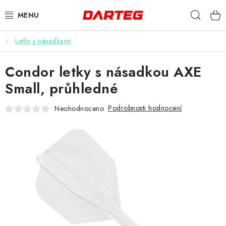
Přejít
Hleda
na
obsah
Letky s násadkami
ŠIPKY
Condor letky s násadkou AXE
TERČE
Small, průhledné
DOPLŇKY K TERČI
Podrobnosti hodnocení
Neohodnoceno
LETKY
NÁSADKY
HROTY
POUZDRA