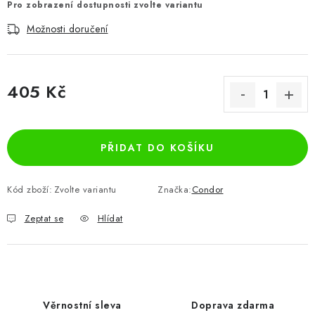
Pro zobrazení dostupnosti zvolte variantu
Možnosti doručení
405 Kč
Měrná cena:
PŘIDAT DO KOŠÍKU
Kód zboží:
Zvolte variantu
Značka:
Condor
Zeptat se
Hlídat
Věrnostní sleva
Doprava zdarma