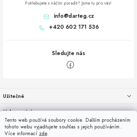
Potřebujete s něčím poradit? Jsme tu pro vás!
info
@
darteg.cz
+420 602 171 536
Z
á
Užitečné
p
a
Kontakt
Nakupování
t
Věrnostní program
Tento web používá soubory cookie. Dalším procházením
í
Jak nakupovat
tohoto webu vyjadřujete souhlas s jejich používáním..
Blog
Inspirujte se zákazníky
Více informací
zde
.
Vrácení zboží