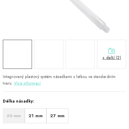
PŘÍSLUŠENSTVÍ
HRÁČI ŠIPEK
SLEVY
TERČE A ŠIPKY
+ další (2)
POUZDRA
Integrovaný plastový systém násadkami s letkou ve standardním
Kontakty
Hodnocení obchodu
tvaru.
Více informací
Délka násadky:
33 mm
21 mm
27 mm