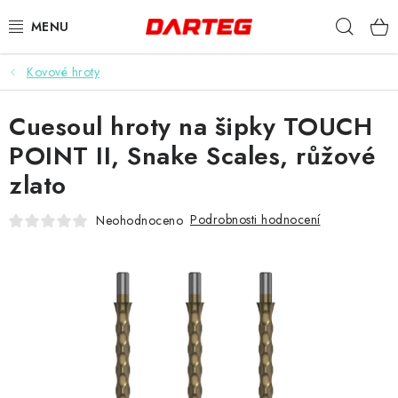
Přejít
Hleda
na
obsah
Kovové hroty
ŠIPKY
Cuesoul hroty na šipky TOUCH
TERČE
POINT II, Snake Scales, růžové
DOPLŇKY K TERČI
zlato
LETKY
Podrobnosti hodnocení
Neohodnoceno
NÁSADKY
HROTY
POUZDRA