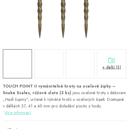
PŘÍSLUŠENSTVÍ
HRÁČI ŠIPEK
SLEVY
TERČE A ŠIPKY
POUZDRA
+ další (3)
Kontakty
Hodnocení obchodu
TOUCH POINT II vyměnitelné hroty na ocelové šipky –
Snake Scales, růžové zlato (3 ks)
jsou ocelové hroty s dekorem
„Hadí šupiny“, určené k výměně hrotů u ocelových šipek. Dostupné
v délkách 37, 41 a 45 mm pro doladění pocitu z hodu.
Více informací