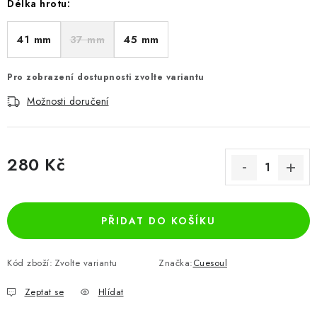
Délka hrotu:
41 mm
37 mm
45 mm
Pro zobrazení dostupnosti zvolte variantu
Možnosti doručení
280 Kč
Měrná cena:
PŘIDAT DO KOŠÍKU
Kód zboží:
Zvolte variantu
Značka:
Cuesoul
Zeptat se
Hlídat