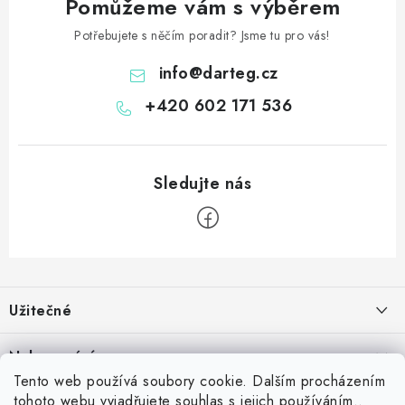
Pomůžeme vám s výběrem
Potřebujete s něčím poradit? Jsme tu pro vás!
info
@
darteg.cz
+420 602 171 536
Z
á
Užitečné
p
a
Kontakt
Nakupování
t
Věrnostní program
Tento web používá soubory cookie. Dalším procházením
í
Jak nakupovat
tohoto webu vyjadřujete souhlas s jejich používáním..
Blog