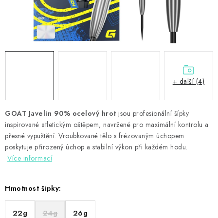
PŘÍSLUŠENSTVÍ
HRÁČI ŠIPEK
SLEVY
TERČE A ŠIPKY
+ další (4)
POUZDRA
GOAT Javelin 90% ocelový hrot
jsou profesionální šípky
inspirované atletickým oštěpem, navržené pro maximální kontrolu a
Kontakty
Hodnocení obchodu
přesné vypuštění. Vroubkované tělo s frézovaným úchopem
poskytuje přirozený úchop a stabilní výkon při každém hodu.
Více informací
Hmotnost šipky:
22g
24g
26g