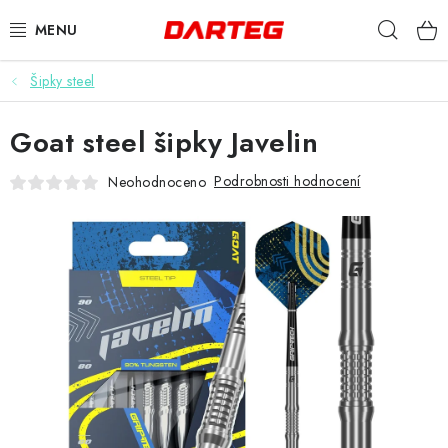
Přejít
Hleda
na
obsah
Šipky steel
ŠIPKY
Goat steel šipky Javelin
TERČE
Podrobnosti hodnocení
Neohodnoceno
DOPLŇKY K TERČI
LETKY
NÁSADKY
HROTY
POUZDRA