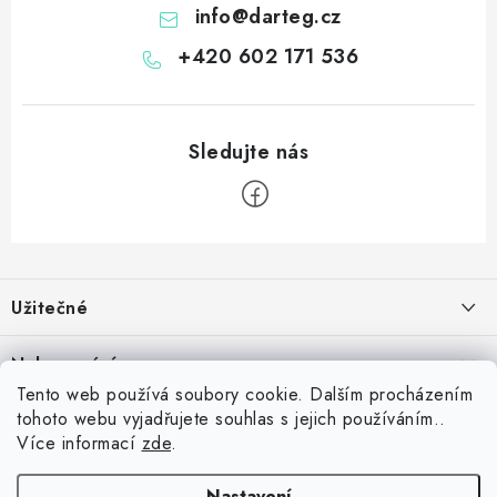
info
@
darteg.cz
+420 602 171 536
Z
á
Užitečné
p
a
Kontakt
Nakupování
t
Věrnostní program
Tento web používá soubory cookie. Dalším procházením
í
Jak nakupovat
tohoto webu vyjadřujete souhlas s jejich používáním..
Blog
Inspirujte se zákazníky
Více informací
zde
.
Vrácení zboží
Jaký je dobrý průměr v šipkách? Přehled úrovní od začátečníka po
Blog
Reklamace
profesionála
darteg.cz
darteg.sk
darteg.hu
Nastavení