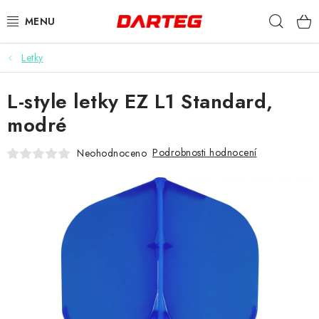
Přejít
Hleda
na
obsah
Letky
ŠIPKY
L-style letky EZ L1 Standard,
TERČE
modré
DOPLŇKY K TERČI
Podrobnosti hodnocení
Neohodnoceno
LETKY
NÁSADKY
HROTY
POUZDRA