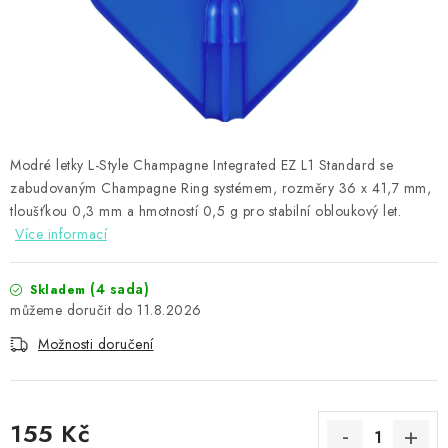
PŘÍSLUŠENSTVÍ
HRÁČI ŠIPEK
SLEVY
TERČE A ŠIPKY
Modré letky L-Style Champagne Integrated EZ L1 Standard se
zabudovaným Champagne Ring systémem, rozměry 36 x 41,7 mm,
POUZDRA
tloušťkou 0,3 mm a hmotností 0,5 g pro stabilní obloukový let.
Více informací
Kontakty
Hodnocení obchodu
(4 sada)
Skladem
11.8.2026
Možnosti doručení
155 Kč