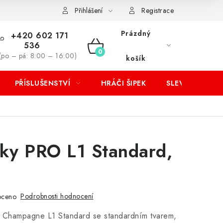
Přihlášení
Registrace
Prázdný
+420 602 171
536
NÁKUPNÍ
(po – pá: 8:00 – 16:00)
košík
KOŠÍK
PŘÍSLUŠENSTVÍ
HRÁČI ŠIPEK
SLEVY
etky PRO L1 Standard,
Podrobnosti hodnocení
oceno
e Champagne L1 Standard se standardním tvarem,