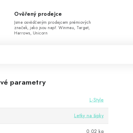
Ověřený prodejce
Jsme osvědčeným prodejcem prémiových
značek, jako jsou např. Winmau, Target,
Harrows, Unicorn
vé parametry
L-Style
Letky na šipky
0.02 kg