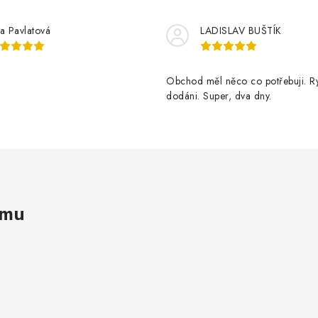
tka Pavlatová
LADISLAV BUŠTÍK
Obchod měl něco co potřebuji. Ry
dodáni. Super, dva dny.
amu