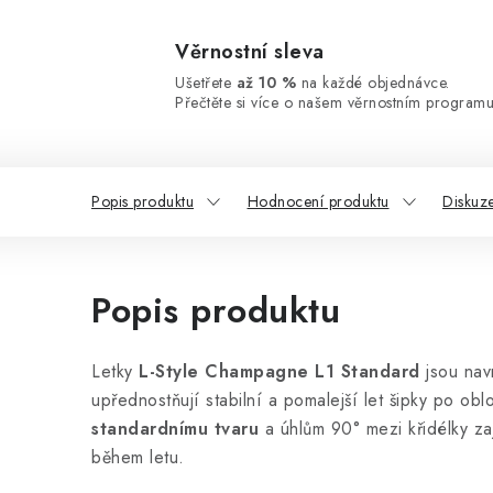
Věrnostní sleva
Ušetřete
až 10 %
na každé objednávce.
Přečtěte si více o našem věrnostním programu
Popis produktu
Hodnocení produktu
Diskuz
Popis produktu
Letky
L-Style Champagne L1 Standard
jsou navr
upřednostňují stabilní a pomalejší let šipky po ob
standardnímu tvaru
a úhlům 90° mezi křidélky zaji
během letu.