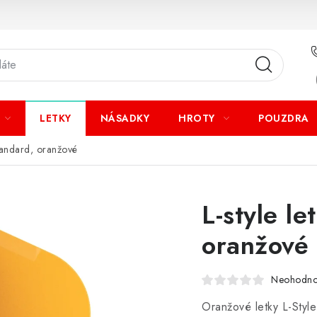
LETKY
NÁSADKY
HROTY
POUZDRA
Standard, oranžové
L-style l
oranžové
Neohodn
Oranžové letky L-Styl