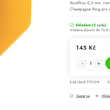
tloušťkou 0,3 mm, ro
Champagne Ring pro opt
Skladem
(5 sada)
10.8
145 Kč
Měrná cena:
Kód zboží:
FP3109
Z
Zeptat se
Hlída