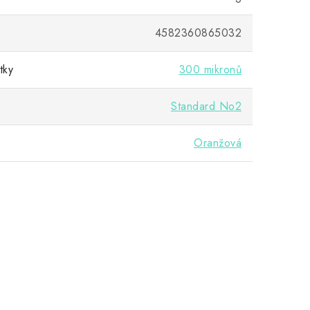
4582360865032
tky
300 mikronů
Standard No2
Oranžová