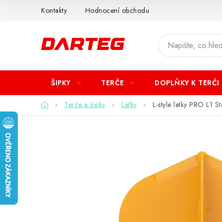
Přejít
Kontakty
Hodnocení obchodu
na
obsah
ŠIPKY
TERČE
DOPLŇKY K TERČI
Domů
Terče a šipky
Letky
L-style letky PRO L1 