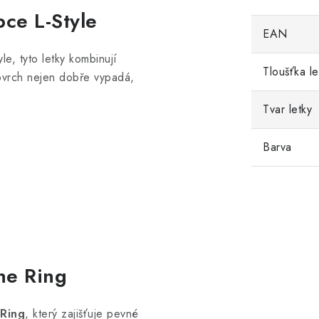
bce L-Style
EAN
, tyto letky kombinují
Tloušťka le
ovrch nejen dobře vypadá,
Tvar letky
Barva
ne Ring
Ring
, který zajišťuje pevné