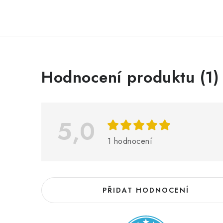
V
Hodnocení produktu (1)
ý
p
i
5,0
s
1 hodnocení
h
o
d
PŘIDAT HODNOCENÍ
n