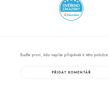
o
c
e
n
í
Buďte první, kdo napíše příspěvek k této položce
PŘIDAT KOMENTÁŘ