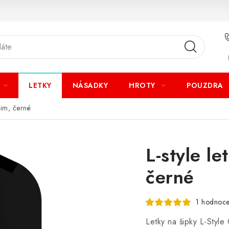
LETKY
NÁSADKY
HROTY
POUZDRA
lim, černé
L-style l
černé
1 hodnoce
Letky na šipky L-Style