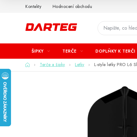
Přejít
Kontakty
Hodnocení obchodu
na
obsah
ŠIPKY
TERČE
DOPLŇKY K TERČI
Domů
Terče a šipky
Letky
L-style letky PRO L6 S