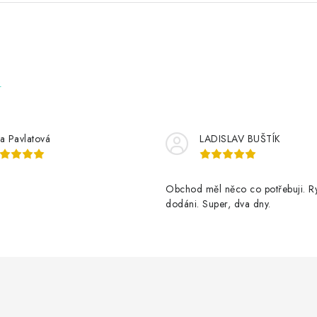
e
tka Pavlatová
LADISLAV BUŠTÍK
Obchod měl něco co potřebuji. Ry
dodáni. Super, dva dny.