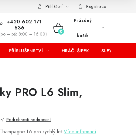
Přihlášení
Registrace
Prázdný
+420 602 171
536
NÁKUPNÍ
(po – pá: 8:00 – 16:00)
košík
KOŠÍK
PŘÍSLUŠENSTVÍ
HRÁČI ŠIPEK
SLEVY
etky PRO L6 Slim,
Podrobnosti hodnocení
ní
 Champagne L6 pro rychlý let
Více informací