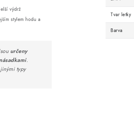
elší výdrž
Tvar letky
jším stylem hodu a
Barva
jsou
určeny
 násadkami
.
jinými typy