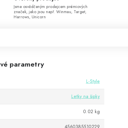
Jsme osvědčeným prodejcem prémiových
značek, jako jsou např. Winmau, Target,
Harrows, Unicorn
vé parametry
L-Style
Letky na šipky
0.02 kg
4560385510229