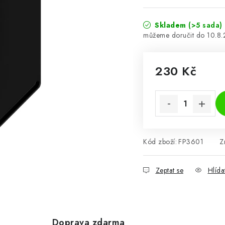
Skladem
(>5 sada)
10.8
230 Kč
Měrná cena:
Kód zboží:
FP3601
Z
Zeptat se
Hlída
Doprava zdarma