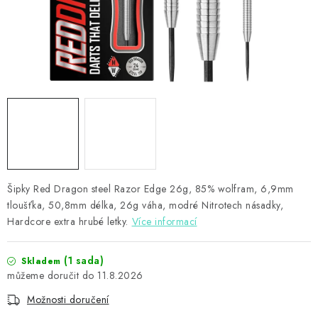
PŘÍSLUŠENSTVÍ
HRÁČI ŠIPEK
SLEVY
TERČE A ŠIPKY
POUZDRA
Šipky Red Dragon steel Razor Edge 26g, 85% wolfram, 6,9mm
Kontakty
Hodnocení obchodu
tloušťka, 50,8mm délka, 26g váha, modré Nitrotech násadky,
Hardcore extra hrubé letky.
Více informací
(1 sada)
Skladem
11.8.2026
Možnosti doručení