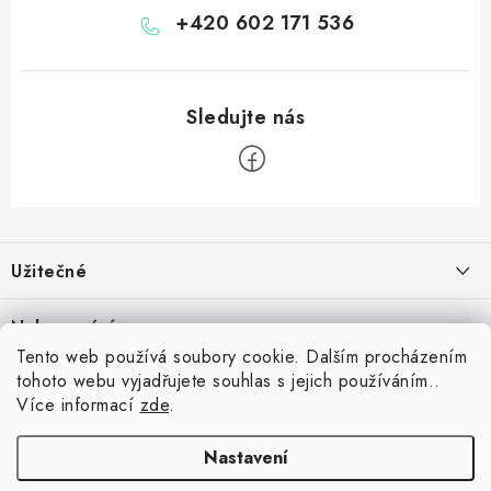
+420 602 171 536
Z
á
Užitečné
p
a
Kontakt
Nakupování
t
Věrnostní program
Tento web používá soubory cookie. Dalším procházením
í
Jak nakupovat
tohoto webu vyjadřujete souhlas s jejich používáním..
Blog
Inspirujte se zákazníky
Více informací
zde
.
Vrácení zboží
Jaký je dobrý průměr v šipkách? Přehled úrovní od začátečníka po
Blog
darteg.sk
darteg.hu
Reklamace
profesionála
darteg.cz
Nastavení
5.5.2026