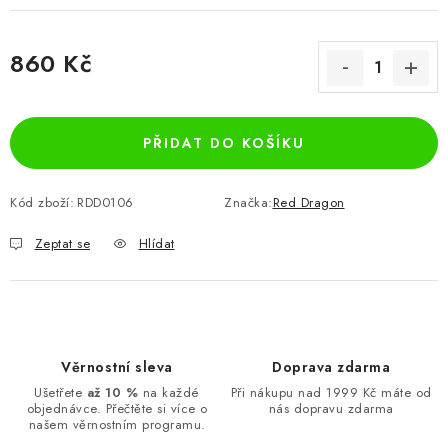
860 Kč
Měrná cena:
PŘIDAT DO KOŠÍKU
Kód zboží:
RDD0106
Značka:
Red Dragon
Zeptat se
Hlídat
Věrnostní sleva
Doprava zdarma
Ušetřete
až 10 %
na každé
Při nákupu nad 1999 Kč máte od
objednávce. Přečtěte si více o
nás dopravu zdarma
našem věrnostním programu.