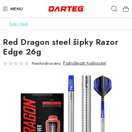
Přejít
Hleda
na
obsah
Šipky steel
ŠIPKY
Red Dragon steel šipky Razor
TERČE
Edge 26g
DOPLŇKY K TERČI
Podrobnosti hodnocení
Neohodnoceno
LETKY
NÁSADKY
HROTY
POUZDRA