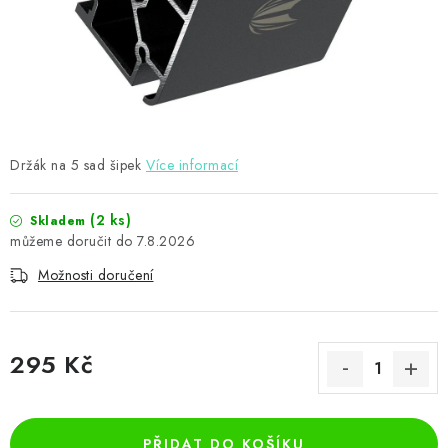
PŘÍSLUŠENSTVÍ
HRÁČI ŠIPEK
SLEVY
TERČE A ŠIPKY
Držák na 5 sad šipek
Více informací
POUZDRA
(2 ks)
Skladem
7.8.2026
Kontakty
Hodnocení obchodu
Možnosti doručení
295 Kč
Měrná cena:
PŘIDAT DO KOŠÍKU