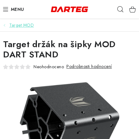
Přejít
Hleda
na
obsah
Target MOD
ŠIPKY
Target držák na šipky MOD
TERČE
DART STAND
DOPLŇKY K TERČI
Podrobnosti hodnocení
Neohodnoceno
LETKY
NÁSADKY
HROTY
POUZDRA