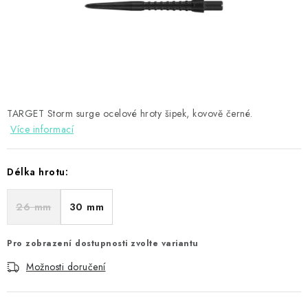
PŘÍSLUŠENSTVÍ
HRÁČI ŠIPEK
SLEVY
TERČE A ŠIPKY
TARGET Storm surge ocelové hroty šipek, kovově černé.
Více informací
POUZDRA
Délka hrotu:
Kontakty
Hodnocení obchodu
26 mm
30 mm
Pro zobrazení dostupnosti zvolte variantu
Možnosti doručení