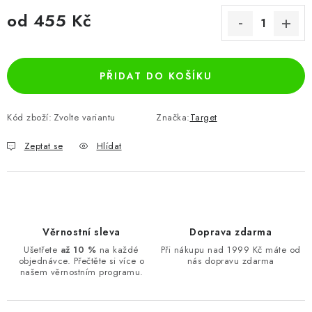
od
455 Kč
Měrná cena:
PŘIDAT DO KOŠÍKU
Kód zboží:
Zvolte variantu
Značka:
Target
Zeptat se
Hlídat
Věrnostní sleva
Doprava zdarma
Ušetřete
až 10 %
na každé
Při nákupu nad 1999 Kč máte od
objednávce. Přečtěte si více o
nás dopravu zdarma
našem věrnostním programu.