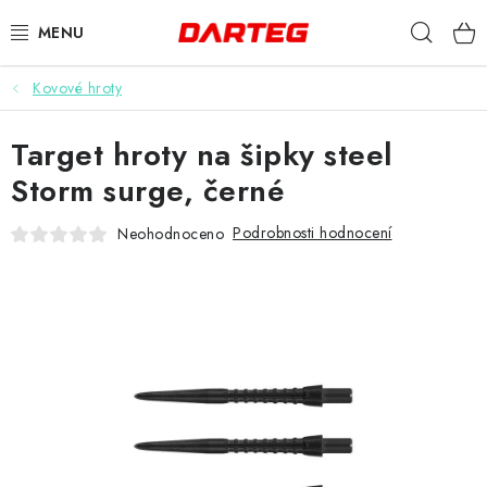
Přejít
Hleda
na
obsah
Kovové hroty
ŠIPKY
Target hroty na šipky steel
TERČE
Storm surge, černé
DOPLŇKY K TERČI
Podrobnosti hodnocení
Neohodnoceno
LETKY
NÁSADKY
HROTY
POUZDRA