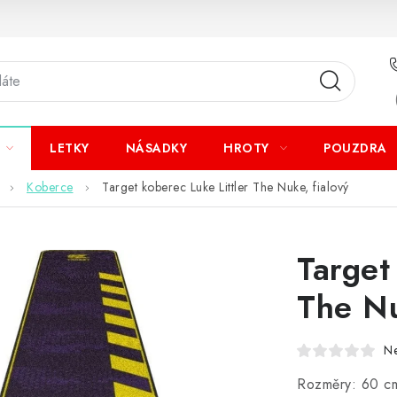
LETKY
NÁSADKY
HROTY
POUZDRA
Koberce
Target koberec Luke Littler The Nuke, fialový
Target
The Nu
N
Rozměry: 60 cm,