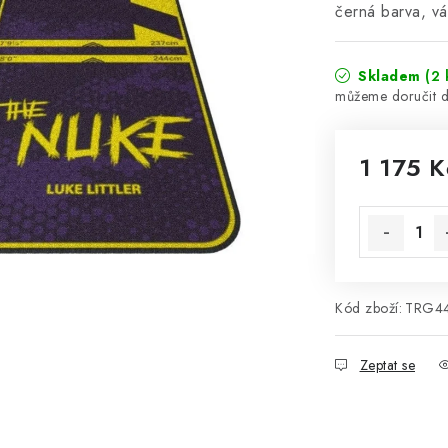
černá barva, v
Skladem
(2 
1 175 K
Měrná cena
Kód zboží:
TRG4
Zeptat se