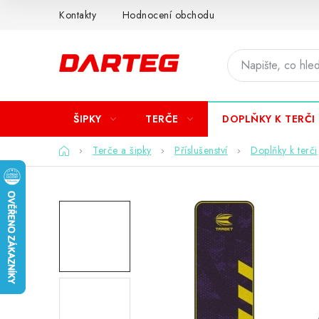
Přejít
Kontakty
Hodnocení obchodu
na
obsah
ŠIPKY
TERČE
DOPLŇKY K TERČI
Domů
Terče a šipky
Příslušenství
Doplňky k terči