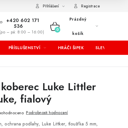
Přihlášení
Registrace
Prázdný
+420 602 171
536
NÁKUPNÍ
(po – pá: 8:00 – 16:00)
košík
KOŠÍK
PŘÍSLUŠENSTVÍ
HRÁČI ŠIPEK
SLEVY
 koberec Luke Littler
ke, fialový
Podrobnosti hodnocení
eohodnoceno
 ochrana podlahy, Luke Littker, tloušťka 5 mm,