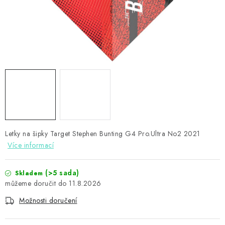
PŘÍSLUŠENSTVÍ
HRÁČI ŠIPEK
SLEVY
TERČE A ŠIPKY
POUZDRA
Letky na šipky Target Stephen Bunting G4 Pro.Ultra No2 2021
Kontakty
Hodnocení obchodu
Více informací
(>5 sada)
Skladem
11.8.2026
Možnosti doručení