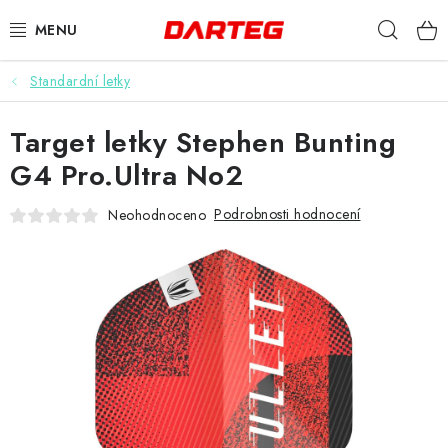
Přejít
Hleda
na
obsah
Standardní letky
ŠIPKY
Target letky Stephen Bunting
TERČE
G4 Pro.Ultra No2
DOPLŇKY K TERČI
Podrobnosti hodnocení
Neohodnoceno
LETKY
NÁSADKY
HROTY
POUZDRA