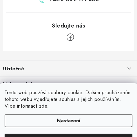
Z
á
Užitečné
p
a
Kontakt
Nakupování
t
Věrnostní program
Tento web používá soubory cookie. Dalším procházením
í
Jak nakupovat
tohoto webu vyjadřujete souhlas s jejich používáním..
Blog
Inspirujte se zákazníky
Více informací
zde
.
Vrácení zboží
Jaký je dobrý průměr v šipkách? Přehled úrovní od začátečníka po
Blog
darteg.hu
Reklamace
profesionála
darteg.cz
darteg.sk
Nastavení
5.5.2026
Obchodní podmínky