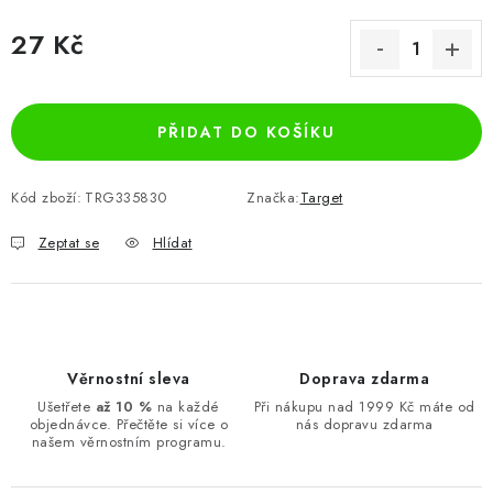
27 Kč
Měrná cena:
PŘIDAT DO KOŠÍKU
Kód zboží:
TRG335830
Značka:
Target
Zeptat se
Hlídat
Věrnostní sleva
Doprava zdarma
Ušetřete
až 10 %
na každé
Při nákupu nad 1999 Kč máte od
objednávce. Přečtěte si více o
nás dopravu zdarma
našem věrnostním programu.