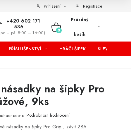
Přihlášení
Registrace
Prázdný
+420 602 171
536
NÁKUPNÍ
(po – pá: 8:00 – 16:00)
košík
KOŠÍK
PŘÍSLUŠENSTVÍ
HRÁČI ŠIPEK
SLEVY
 násadky na šipky Pro
ůžové, 9ks
Podrobnosti hodnocení
eohodnoceno
vé násadky na šipky Pro Grip , závit 2BA