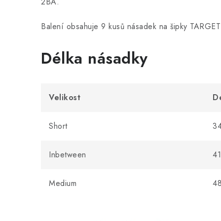
2BA.
Balení obsahuje 9 kusů násadek na šipky TARGET
Délka násadky
Velikost
D
Short
3
Inbetween
4
Medium
4