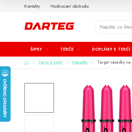
Přejít
Kontakty
Hodnocení obchodu
na
obsah
ŠIPKY
TERČE
DOPLŇKY K TERČI
Domů
Terče a šipky
Násadky
Target násadky na 