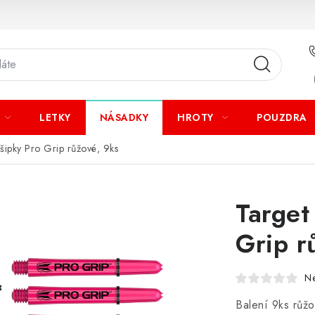
LETKY
NÁSADKY
HROTY
POUZDRA
šipky Pro Grip růžové, 9ks
Target
Grip r
N
Balení 9ks růžo