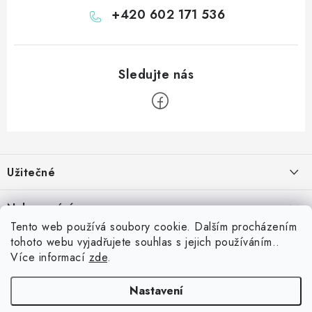
+420 602 171 536
Z
á
Užitečné
p
a
Kontakt
Nakupování
t
Věrnostní program
Tento web používá soubory cookie. Dalším procházením
í
Jak nakupovat
tohoto webu vyjadřujete souhlas s jejich používáním..
Blog
Inspirujte se zákazníky
Více informací
zde
.
Vrácení zboží
Jaký je dobrý průměr v šipkách? Přehled úrovní od začátečníka po
Blog
darteg.cz
darteg.sk
Reklamace
profesionála
darteg.hu
Nastavení
5.5.2026