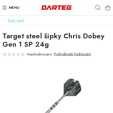
Přejít
Hleda
na
obsah
Šipky steel
ŠIPKY
Target steel šipky Chris Dobey
TERČE
Gen 1 SP 24g
DOPLŇKY K TERČI
Podrobnosti hodnocení
Neohodnoceno
LETKY
NÁSADKY
HROTY
POUZDRA