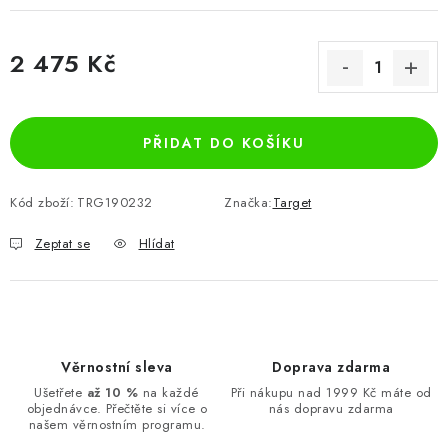
2 475 Kč
Měrná cena:
PŘIDAT DO KOŠÍKU
Kód zboží:
TRG190232
Značka:
Target
Zeptat se
Hlídat
Věrnostní sleva
Doprava zdarma
Ušetřete
až 10 %
na každé
Při nákupu nad 1999 Kč máte od
objednávce. Přečtěte si více o
nás dopravu zdarma
našem věrnostním programu.