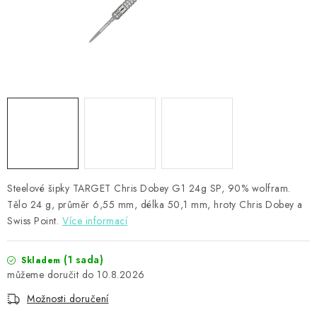
PŘÍSLUŠENSTVÍ
HRÁČI ŠIPEK
SLEVY
TERČE A ŠIPKY
POUZDRA
Steelové šipky TARGET Chris Dobey G1 24g SP, 90% wolfram.
Kontakty
Hodnocení obchodu
Tělo 24 g, průměr 6,55 mm, délka 50,1 mm, hroty Chris Dobey a
Swiss Point.
Více informací
(1 sada)
Skladem
10.8.2026
Možnosti doručení