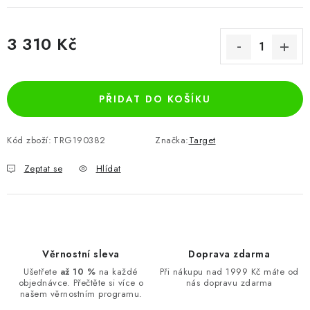
3 310 Kč
Měrná cena:
PŘIDAT DO KOŠÍKU
Kód zboží:
TRG190382
Značka:
Target
Zeptat se
Hlídat
Věrnostní sleva
Doprava zdarma
Ušetřete
až 10 %
na každé
Při nákupu nad 1999 Kč máte od
objednávce. Přečtěte si více o
nás dopravu zdarma
našem věrnostním programu.