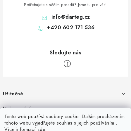
Potřebujete s něčím poradit? Jsme tu pro vás!
info
@
darteg.cz
+420 602 171 536
Z
á
Užitečné
p
a
Kontakt
Nakupování
t
Věrnostní program
Tento web používá soubory cookie. Dalším procházením
í
Jak nakupovat
tohoto webu vyjadřujete souhlas s jejich používáním..
Blog
Inspirujte se zákazníky
Více informací
zde
.
Vrácení zboží