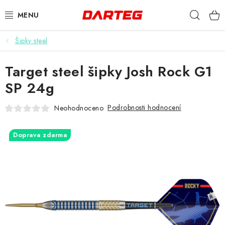
Přejít
Hleda
na
obsah
Šipky steel
ŠIPKY
Target steel šipky Josh Rock G1
TERČE
SP 24g
DOPLŇKY K TERČI
Podrobnosti hodnocení
Neohodnoceno
LETKY
Doprava zdarma
NÁSADKY
HROTY
POUZDRA