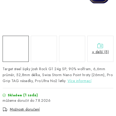
PŘÍSLUŠENSTVÍ
HRÁČI ŠIPEK
SLEVY
TERČE A ŠIPKY
+ další (5)
POUZDRA
Target steel šipky Josh Rock G1 24g SP, 90% wolfram, 6,6mm
Kontakty
Hodnocení obchodu
průměr, 52,8mm délka, Swiss Storm Nano Point hroty (26mm), Pro
Grip TAG násadky, Pro.Ultra No2 letky.
Více informací
(1 sada)
Skladem
7.8.2026
Možnosti doručení