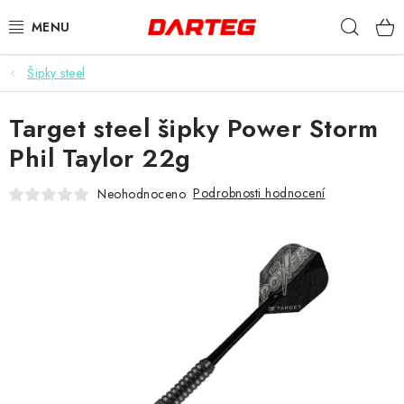
Přejít
Hleda
na
obsah
Šipky steel
ŠIPKY
Target steel šipky Power Storm
TERČE
Phil Taylor 22g
DOPLŇKY K TERČI
Podrobnosti hodnocení
Neohodnoceno
LETKY
NÁSADKY
HROTY
POUZDRA