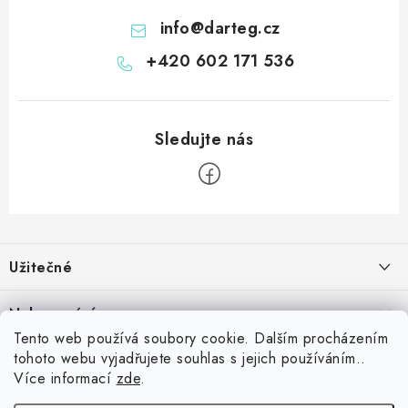
info
@
darteg.cz
+420 602 171 536
Z
á
Užitečné
p
a
Kontakt
Nakupování
t
Věrnostní program
Tento web používá soubory cookie. Dalším procházením
í
Jak nakupovat
tohoto webu vyjadřujete souhlas s jejich používáním..
Blog
Inspirujte se zákazníky
Více informací
zde
.
Vrácení zboží
Jaký je dobrý průměr v šipkách? Přehled úrovní od začátečníka po
Blog