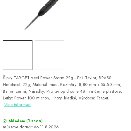
PŘÍSLUŠENSTVÍ
HRÁČI ŠIPEK
SLEVY
TERČE A ŠIPKY
POUZDRA
Šipky TARGET steel Power Storm 22g - Phil Taylor, BRASS.
Kontakty
Hodnocení obchodu
Hmotnost: 22g, Materiál: med, Rozměry: 8,80 mm x 55,50 mm,
Barva: černá, Násadky: Pro Gripp dlouhé 48 mm černé plastové,
Letky: Power 100 micron, Hroty: hladké, Výrobce: Target.
Více informací
(1 sada)
Skladem
11.8.2026