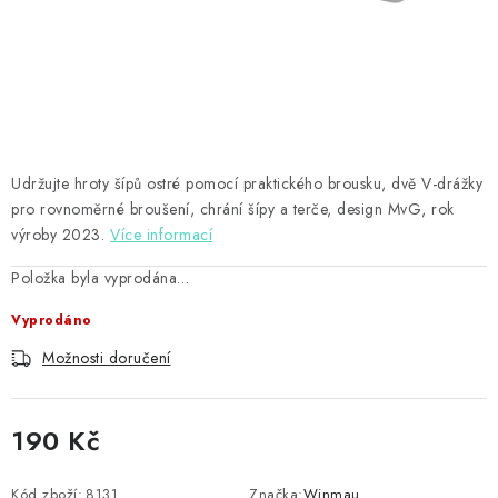
PŘÍSLUŠENSTVÍ
HRÁČI ŠIPEK
SLEVY
TERČE A ŠIPKY
Udržujte hroty šípů ostré pomocí praktického brousku, dvě V-drážky
pro rovnoměrné broušení, chrání šípy a terče, design MvG, rok
POUZDRA
výroby 2023.
Více informací
Položka byla vyprodána…
Kontakty
Hodnocení obchodu
Vyprodáno
Možnosti doručení
190 Kč
Měrná cena:
Kód zboží:
8131
Značka:
Winmau