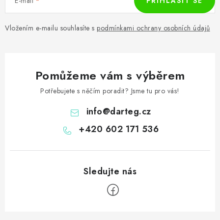
E-mail
PŘIHLÁSIT SE
Vložením e-mailu souhlasíte s
podmínkami ochrany osobních údajů
Pomůžeme vám s výběrem
Potřebujete s něčím poradit? Jsme tu pro vás!
info
@
darteg.cz
+420 602 171 536
Z