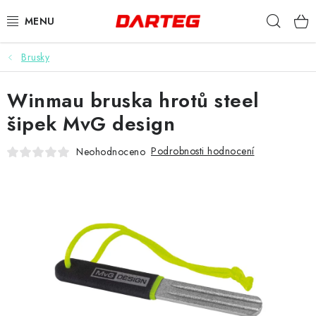
Přejít
Hleda
na
obsah
Brusky
ŠIPKY
Winmau bruska hrotů steel
TERČE
šipek MvG design
DOPLŇKY K TERČI
Podrobnosti hodnocení
Neohodnoceno
LETKY
NÁSADKY
HROTY
POUZDRA