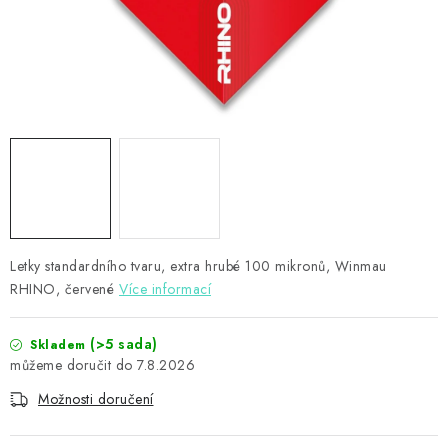
PŘÍSLUŠENSTVÍ
HRÁČI ŠIPEK
SLEVY
TERČE A ŠIPKY
POUZDRA
Letky standardního tvaru, extra hrubé 100 mikronů, Winmau
Kontakty
Hodnocení obchodu
RHINO, červené
Více informací
(>5 sada)
Skladem
7.8.2026
Možnosti doručení