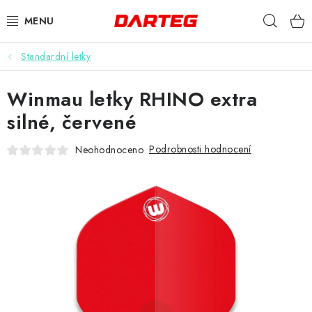
Přejít
Hleda
na
obsah
Standardní letky
ŠIPKY
Winmau letky RHINO extra
TERČE
silné, červené
DOPLŇKY K TERČI
Podrobnosti hodnocení
Neohodnoceno
LETKY
NÁSADKY
HROTY
POUZDRA