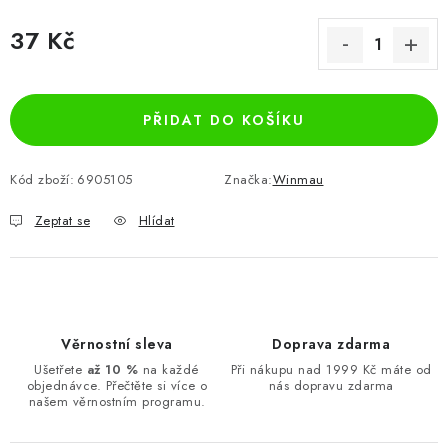
37 Kč
Měrná cena:
PŘIDAT DO KOŠÍKU
Kód zboží:
6905105
Značka:
Winmau
Zeptat se
Hlídat
Věrnostní sleva
Doprava zdarma
Ušetřete
až 10 %
na každé
Při nákupu nad 1999 Kč máte od
objednávce. Přečtěte si více o
nás dopravu zdarma
našem věrnostním programu.