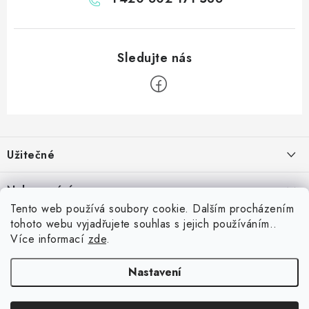
Z
á
Užitečné
p
a
Kontakt
Nakupování
t
Věrnostní program
Tento web používá soubory cookie. Dalším procházením
í
Jak nakupovat
tohoto webu vyjadřujete souhlas s jejich používáním..
Blog
Inspirujte se zákazníky
Více informací
zde
.
Vrácení zboží
Jaký je dobrý průměr v šipkách? Přehled úrovní od začátečníka po
Blog
Reklamace
profesionála
darteg.cz
darteg.sk
darteg.hu
Nastavení
5.5.2026
Obchodní podmínky