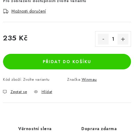
Pro zobrazení dostupnosti zvolte variantu
Možnosti doručení
235 Kč
Měrná cena:
PŘIDAT DO KOŠÍKU
Kód zboží:
Zvolte variantu
Značka:
Winmau
Zeptat se
Hlídat
Věrnostní sleva
Doprava zdarma