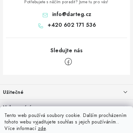
Potřebujete s něčím poradit? Jsme tu pro vás!
info
@
darteg.cz
+420 602 171 536
Z
á
Užitečné
p
a
Kontakt
Nakupování
t
Věrnostní program
Tento web používá soubory cookie. Dalším procházením
í
Jak nakupovat
tohoto webu vyjadřujete souhlas s jejich používáním..
Blog
Inspirujte se zákazníky
Více informací
zde
.
Vrácení zboží