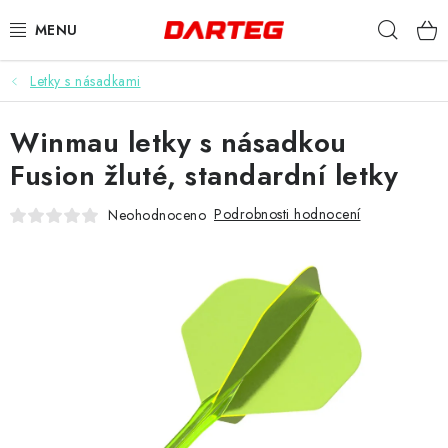
Přejít
Hleda
na
obsah
Letky s násadkami
ŠIPKY
Winmau letky s násadkou
TERČE
Fusion žluté, standardní letky
DOPLŇKY K TERČI
Podrobnosti hodnocení
Neohodnoceno
LETKY
NÁSADKY
HROTY
POUZDRA