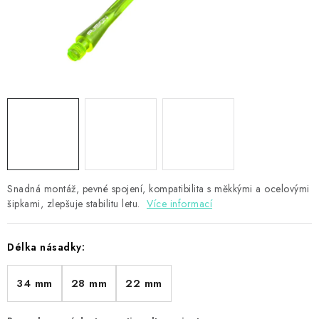
PŘÍSLUŠENSTVÍ
HRÁČI ŠIPEK
SLEVY
TERČE A ŠIPKY
POUZDRA
Snadná montáž, pevné spojení, kompatibilita s měkkými a ocelovými
Kontakty
Hodnocení obchodu
šipkami, zlepšuje stabilitu letu.
Více informací
Délka násadky:
34 mm
28 mm
22 mm