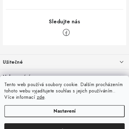
Z
á
Užitečné
p
a
Kontakt
Nakupování
t
Věrnostní program
Tento web používá soubory cookie. Dalším procházením
í
Jak nakupovat
tohoto webu vyjadřujete souhlas s jejich používáním..
Blog
Inspirujte se zákazníky
Více informací
zde
.
Vrácení zboží
Jaký je dobrý průměr v šipkách? Přehled úrovní od začátečníka po
Blog
darteg.cz
Reklamace
profesionála
darteg.sk
darteg.hu
Nastavení
5.5.2026
Obchodní podmínky