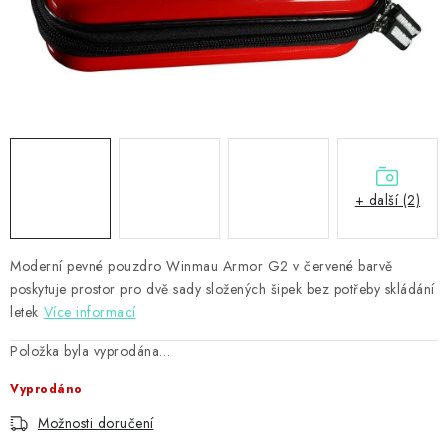
PŘÍSLUŠENSTVÍ
HRÁČI ŠIPEK
SLEVY
TERČE A ŠIPKY
+ další (2)
POUZDRA
Moderní pevné pouzdro Winmau Armor G2 v červené barvě
Kontakty
Hodnocení obchodu
poskytuje prostor pro dvě sady složených šipek bez potřeby skládání
letek
Více informací
Položka byla vyprodána…
Vyprodáno
Možnosti doručení