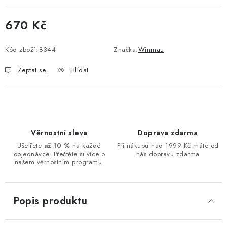
670 Kč
Měrná cena:
Kód zboží:
8344
Značka:
Winmau
Zeptat se
Hlídat
Věrnostní sleva
Doprava zdarma
Ušetřete
až 10 %
na každé
Při nákupu nad 1999 Kč máte od
objednávce. Přečtěte si více o
nás dopravu zdarma
našem věrnostním programu.
Popis produktu