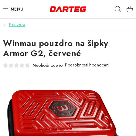
Přejít
Hleda
na
obsah
Pouzdra
ŠIPKY
Winmau pouzdro na šipky
TERČE
Armor G2, červené
DOPLŇKY K TERČI
Podrobnosti hodnocení
Neohodnoceno
LETKY
NÁSADKY
HROTY
POUZDRA