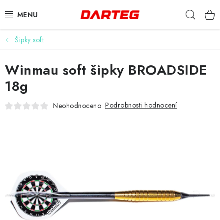
Přejít
Hleda
na
obsah
Šipky soft
ŠIPKY
Winmau soft šipky BROADSIDE
TERČE
18g
DOPLŇKY K TERČI
Podrobnosti hodnocení
Neohodnoceno
LETKY
NÁSADKY
HROTY
POUZDRA