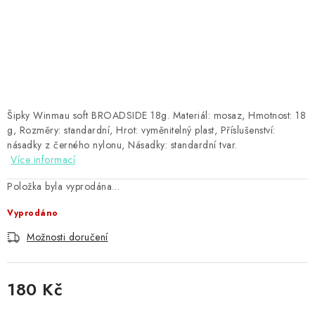
PŘÍSLUŠENSTVÍ
HRÁČI ŠIPEK
SLEVY
TERČE A ŠIPKY
Šipky Winmau soft BROADSIDE 18g. Materiál: mosaz, Hmotnost: 18
g, Rozměry: standardní, Hrot: vyměnitelný plast, Příslušenství:
násadky z černého nylonu, Násadky: standardní tvar.
POUZDRA
Více informací
Položka byla vyprodána…
Kontakty
Hodnocení obchodu
Vyprodáno
Možnosti doručení
180 Kč
Měrná cena: