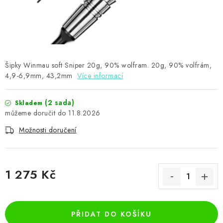
PŘÍSLUŠENSTVÍ
HRÁČI ŠIPEK
SLEVY
Šipky Winmau soft Sniper 20g, 90% wolfram. 20g, 90% volfrám,
4,9-6,9mm, 43,2mm
Více informací
TERČE A ŠIPKY
(2 sada)
Skladem
POUZDRA
11.8.2026
Možnosti doručení
Kontakty
Hodnocení obchodu
1 275 Kč
Měrná cena:
PŘIDAT DO KOŠÍKU