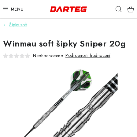
Přejít
Hleda
na
obsah
Šipky soft
ŠIPKY
Winmau soft šipky Sniper 20g
TERČE
Podrobnosti hodnocení
Neohodnoceno
DOPLŇKY K TERČI
LETKY
NÁSADKY
HROTY
POUZDRA