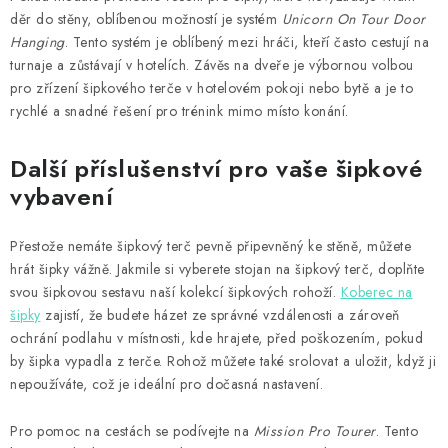
děr do stěny, oblíbenou možností je systém
Unicorn On Tour Door
Hanging
. Tento systém je oblíbený mezi hráči, kteří často cestují na
turnaje a zůstávají v hotelích. Závěs na dveře je výbornou volbou
pro zřízení šipkového terče v hotelovém pokoji nebo bytě a je to
rychlé a snadné řešení pro trénink mimo místo konání.
Další příslušenství pro vaše šipkové
vybavení
Přestože nemáte šipkový terč pevně připevněný ke stěně, můžete
hrát šipky vážně. Jakmile si vyberete stojan na šipkový terč, doplňte
svou šipkovou sestavu naší kolekcí šipkových rohoží.
Koberec na
šipky
zajistí, že budete házet ze správné vzdálenosti a zároveň
ochrání podlahu v místnosti, kde hrajete, před poškozením, pokud
by šipka vypadla z terče. Rohož můžete také srolovat a uložit, když ji
nepoužíváte, což je ideální pro dočasná nastavení.
Pro pomoc na cestách se podívejte na
Mission Pro Tourer
. Tento