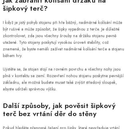
Jak zabránit kolísání držáku na
šipkový terč?
I když je jistý pohyb stojanu při hře běžný, nadměrné kolísání může
být rušivé a může způsobit, že šipky vypadnou z terče. Je důležité
zkontrolovat, zda jsou všechny šrouby na držáku stojanu pevně
utažené. Tyto stojany poskytují vysokou úroveň stability, což
znamená, že byste neměli zažívat nadměrné kolísání terče a stojanu
během hry.
Ujistěte se, že stojan stojí na rovném povrchu a všechny nohy jsou
plně v kontaktu se zemí. Rozevření nohou stojanu poskytne pevnější
základnu, ale možná budete muset také zvýšit středový sloupek,
abyste udrželi správnou výšku.
Další způsoby, jak pověsit šipkový
terč bez vrtání děr do stěny
Pokud hledáte přenosné řešení pro šipky, které nevyžaduje vrtání