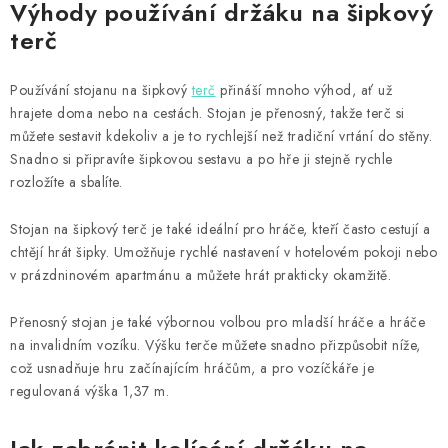
Výhody používání držáku na šipkový
terč
Používání stojanu na šipkový
terč
přináší mnoho výhod, ať už
hrajete doma nebo na cestách. Stojan je přenosný, takže terč si
můžete sestavit kdekoliv a je to rychlejší než tradiční vrtání do stěny.
Snadno si připravíte šipkovou sestavu a po hře ji stejně rychle
rozložíte a sbalíte.
Stojan na šipkový terč je také ideální pro hráče, kteří často cestují a
chtějí hrát šipky. Umožňuje rychlé nastavení v hotelovém pokoji nebo
v prázdninovém apartmánu a můžete hrát prakticky okamžitě.
Přenosný stojan je také výbornou volbou pro mladší hráče a hráče
na invalidním vozíku. Výšku terče můžete snadno přizpůsobit níže,
což usnadňuje hru začínajícím hráčům, a pro vozíčkáře je
regulovaná výška 1,37 m.