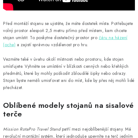
Před montáží stojanu se ujistěte, že máte dostatek místa. Potřebujete
volný prostor alespoň 2,5 metru přímo před místem, kam chcete
stojan umístit. To poskytne dostatečný prostor pro
čáru na házení
(oche)
a zajistí správnou vzdálenost pro hru.
Vezměte také v úvahu okolí místnosti nebo prostoru, kde stojan
umísťujete. Vyhněte se umístění v blízkosti cenných nebo křehkých
předmětů, které by mohly poškodit zbloudilé šipky nebo odrazy.
Stojan byste neměli umisťovat ani do míst, kde by přes něj mohli lidé
přecházet.
Oblíbené modely stojanů na sisalové
terče
Mission RotaPro Travel Stand
patří mezi nejoblíbenější stojany. Má
revoluční montážní systém, který jednoduše upevníte na terč jedním