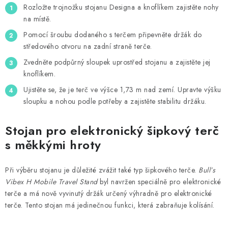
Rozložte trojnožku stojanu Designa a knoflíkem zajistěte nohy
na místě.
Pomocí šroubu dodaného s terčem připevněte držák do
středového otvoru na zadní straně terče.
Zvedněte podpůrný sloupek uprostřed stojanu a zajistěte jej
knoflíkem.
Ujistěte se, že je terč ve výšce 1,73 m nad zemí. Upravte výšku
sloupku a nohou podle potřeby a zajistěte stabilitu držáku.
Stojan pro elektronický šipkový terč
s měkkými hroty
Při výběru stojanu je důležité zvážit také typ šipkového terče.
Bull’s
Vibex H Mobile Travel Stand
byl navržen speciálně pro elektronické
terče a má nově vyvinutý držák určený výhradně pro elektronické
terče. Tento stojan má jedinečnou funkci, která zabraňuje kolísání.