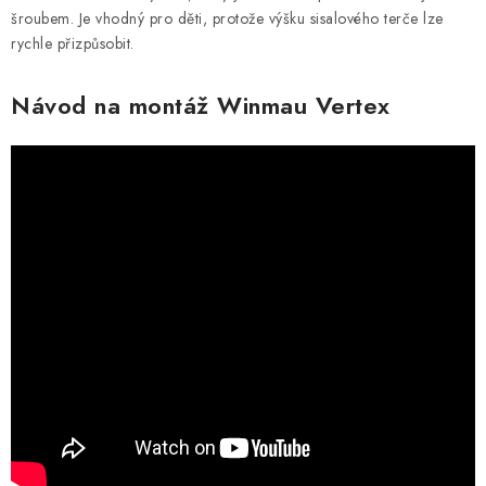
šroubem. Je vhodný pro děti, protože výšku sisalového terče lze
rychle přizpůsobit.
Návod na montáž Winmau Vertex