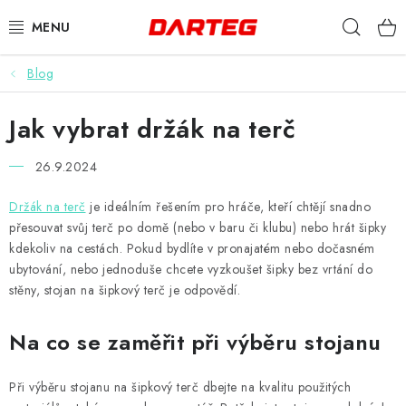
Přejít
Hleda
na
obsah
Blog
ŠIPKY
Jak vybrat držák na terč
TERČE
26.9.2024
DOPLŇKY K TERČI
Držák na terč
je ideálním řešením pro hráče, kteří chtějí snadno
LETKY
přesouvat svůj terč po domě (nebo v baru či klubu) nebo hrát šipky
kdekoliv na cestách. Pokud bydlíte v pronajatém nebo dočasném
NÁSADKY
ubytování, nebo jednoduše chcete vyzkoušet šipky bez vrtání do
stěny, stojan na šipkový terč je odpovědí.
HROTY
Na co se zaměřit při výběru stojanu
POUZDRA
Při výběru stojanu na šipkový terč dbejte na kvalitu použitých