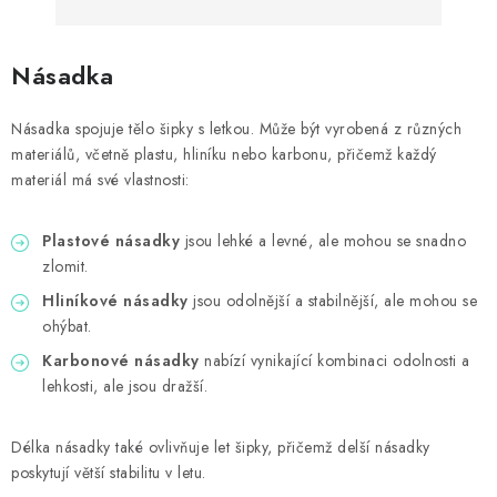
Násadka
Násadka spojuje tělo šipky s letkou. Může být vyrobená z různých
materiálů, včetně plastu, hliníku nebo karbonu, přičemž každý
materiál má své vlastnosti:
Plastové násadky
jsou lehké a levné, ale mohou se snadno
zlomit.
Hliníkové násadky
jsou odolnější a stabilnější, ale mohou se
ohýbat.
Karbonové násadky
nabízí vynikající kombinaci odolnosti a
lehkosti, ale jsou dražší.
Délka násadky také ovlivňuje let šipky, přičemž delší násadky
poskytují větší stabilitu v letu.