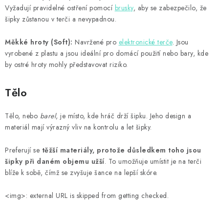
Vyžadují pravidelné ostření pomocí
brusky
, aby se zabezpečilo, že
šipky zůstanou v terči a nevypadnou.
Měkké hroty (Soft):
Navržené pro
elektronické terče
. Jsou
vyrobené z plastu a jsou ideální pro domácí použití nebo bary, kde
by ostré hroty mohly představovat riziko.
Tělo
Tělo, nebo
barel
, je místo, kde hráč drží šipku. Jeho design a
materiál mají výrazný vliv na kontrolu a let šipky.
Preferují se
těžší materiály, protože důsledkem toho jsou
šipky při daném objemu užší
. To umožňuje umístit je na terči
blíže k sobě, čímž se zvyšuje šance na lepší skóre.
<img>: external URL is skipped from getting checked.