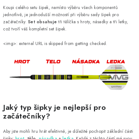
PŘÍSLUŠENSTVÍ
Koupi celého setu šipek, namísto výběru všech komponentů
jednotlivě, je jednodušší možností při výběru sady šipek pro
HRÁČI ŠIPEK
začátečníky.
Set obsahuje
tři tělíčka s hroty, násadky a tři letky,
což tvoří váš kompletní set šipek.
SLEVY
<img>: external URL is skipped from getting checked.
TERČE A ŠIPKY
POUZDRA
Kontakty
Hodnocení obchodu
Jaký typ šipky je nejlepší pro
začátečníky?
Aby jste mohli hru hrát efektivně, je důležité pochopit základní části
šipky:
hrot
,
tělo
,
násadka
a
letka
. Každá z těchto částí má svou