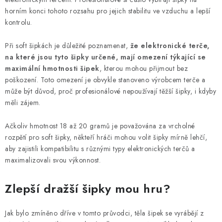
horním konci tohoto rozsahu pro jejich stabilitu ve vzduchu a lepší
kontrolu.
Při soft šipkách je důležité poznamenat,
že elektronické terče,
na které jsou tyto šipky určené, mají omezení týkající se
maximální hmotnosti šipek
, kterou mohou přijmout bez
poškození. Toto omezení je obvykle stanoveno výrobcem terče a
může být důvod, proč profesionálové nepoužívají těžší šipky, i kdyby
měli zájem.
Ačkoliv hmotnost 18 až 20 gramů je považována za vrcholné
rozpětí pro soft šipky, někteří hráči mohou volit šipky mírně lehčí,
aby zajistili kompatibilitu s různými typy elektronických terčů a
maximalizovali svou výkonnost.
Zlepší dražší šipky mou hru?
Jak bylo zmíněno dříve v tomto průvodci, těla šipek se vyrábějí z