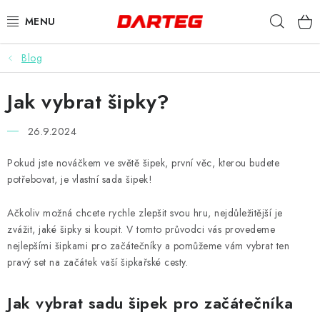
Přejít
Hleda
na
obsah
Blog
ŠIPKY
Jak vybrat šipky?
TERČE
26.9.2024
DOPLŇKY K TERČI
Pokud jste nováčkem ve světě šipek, první věc, kterou budete
LETKY
potřebovat, je vlastní sada šipek!
NÁSADKY
Ačkoliv možná chcete rychle zlepšit svou hru, nejdůležitější je
zvážit, jaké šipky si koupit. V tomto průvodci vás provedeme
nejlepšími šipkami pro začátečníky a pomůžeme vám vybrat ten
HROTY
pravý set na začátek vaší šipkařské cesty.
POUZDRA
Jak vybrat sadu šipek pro začátečníka