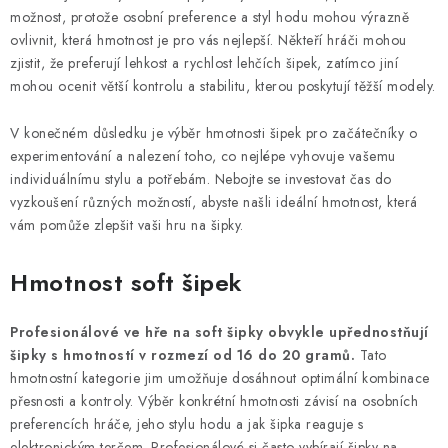
možnost, protože osobní preference a styl hodu mohou výrazně
ovlivnit, která hmotnost je pro vás nejlepší. Někteří hráči mohou
zjistit, že preferují lehkost a rychlost lehčích šipek, zatímco jiní
mohou ocenit větší kontrolu a stabilitu, kterou poskytují těžší modely.
V konečném důsledku je výběr hmotnosti šipek pro začátečníky o
experimentování a nalezení toho, co nejlépe vyhovuje vašemu
individuálnímu stylu a potřebám. Nebojte se investovat čas do
vyzkoušení různých možností, abyste našli ideální hmotnost, která
vám pomůže zlepšit vaši hru na šipky.
Hmotnost soft šipek
Profesionálové ve hře na soft šipky obvykle upřednostňují
šipky s hmotností v rozmezí od 16 do 20 gramů.
Tato
hmotnostní kategorie jim umožňuje dosáhnout optimální kombinace
přesnosti a kontroly. Výběr konkrétní hmotnosti závisí na osobních
preferencích hráče, jeho stylu hodu a jak šipka reaguje s
elektronickým terčem. Profesionálové si často vybírají šipky na