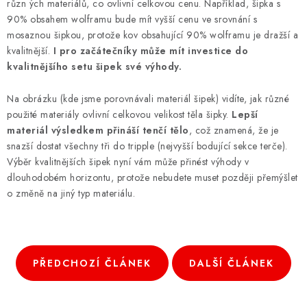
různ ých materiálů, co ovlivní celkovou cenu. Například, šipka s
90% obsahem wolframu bude mít vyšší cenu ve srovnání s
mosaznou šipkou, protože kov obsahující 90% wolframu je dražší a
kvalitnější.
I pro začátečníky může mít investice do
kvalitnějšího setu šipek své výhody.
Na obrázku (kde jsme porovnávali materiál šipek) vidíte, jak různé
použité materiály ovlivní celkovou velikost těla šipky.
Lepší
materiál výsledkem přináší tenčí tělo
, což znamená, že je
snazší dostat všechny tři do tripple (nejvyšší bodující sekce terče).
Výběr kvalitnějších šipek nyní vám může přinést výhody v
dlouhodobém horizontu, protože nebudete muset později přemýšlet
o změně na jiný typ materiálu.
PŘEDCHOZÍ ČLÁNEK
DALŠÍ ČLÁNEK