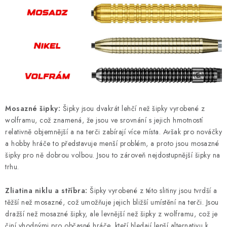
Mosazné šipky:
Šipky jsou dvakrát lehčí než šipky vyrobené z
wolframu, což znamená, že jsou ve srovnání s jejich hmotností
relativně objemnější a na terči zabírají více místa. Avšak pro nováčky
a hobby hráče to představuje menší problém, a proto jsou mosazné
šipky pro ně dobrou volbou. Jsou to zároveň nejdostupnější šipky na
trhu.
Zliatina niklu a stříbra:
Šipky vyrobené z této slitiny jsou tvrdší a
těžší než mosazné, což umožňuje jejich bližší umístění na terči. Jsou
dražší než mosazné šipky, ale levnější než šipky z wolframu, což je
činí vhodnými pro občasné hráče, kteří hledají lepší alternativu k