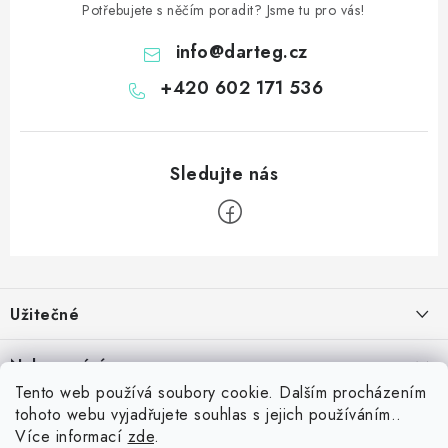
Potřebujete s něčím poradit? Jsme tu pro vás!
info
@
darteg.cz
+420 602 171 536
Z
á
Užitečné
p
a
Kontakt
Nakupování
t
Věrnostní program
Tento web používá soubory cookie. Dalším procházením
í
Jak nakupovat
tohoto webu vyjadřujete souhlas s jejich používáním..
Blog
Inspirujte se zákazníky
Více informací
zde
.
Vrácení zboží