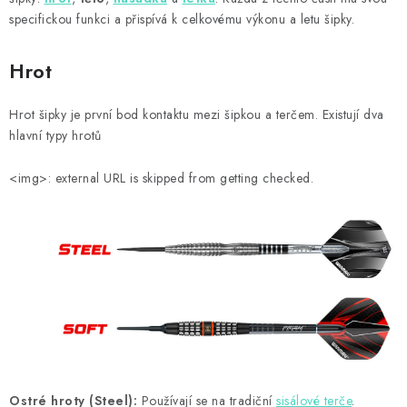
specifickou funkci a přispívá k celkovému výkonu a letu šipky.
Hrot
Hrot šipky je první bod kontaktu mezi šipkou a terčem. Existují dva
hlavní typy hrotů
<img>: external URL is skipped from getting checked.
Ostré hroty (Steel):
Používají se na tradiční
sisálové terče
.