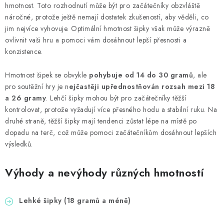
hmotnost. Toto rozhodnutí může být pro začátečníky obzvláště
náročné, protože ještě nemají dostatek zkušeností, aby věděli, co
jim nejvíce vyhovuje. Optimální hmotnost šipky však může výrazně
ovlivnit vaši hru a pomoci vám dosáhnout lepší přesnosti a
konzistence.
Hmotnost šipek se obvykle
pohybuje od 14 do 30 gramů
, ale
pro soutěžní hry je n
ejčastěji upřednostňován rozsah mezi 18
a 26 gramy
. Lehčí šipky mohou být pro začátečníky těžší
kontrolovat, protože vyžadují více přesného hodu a stabilní ruku. Na
druhé straně, těžší šipky mají tendenci zůstat lépe na místě po
dopadu na terč, což může pomoci začátečníkům dosáhnout lepších
výsledků.
Výhody a nevýhody různých hmotností
Lehké šipky (18 gramů a méně)