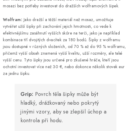
mosazi bez potřeby investovat do dražších wolframových šipek.
Wolfram:
Jako dražší a těžší materiál než mosaz, umožňuje
vytvářet užší šipky při zachování jejich hmotnosti, co vede k
efektivnějšímu zasáhnutí vyšších skóre na terči, jako je například
kombinace tří dvojitých dvacítek za 180 bodů. Šipky z wolframu
jsou dostupné v různých složeních, od 70 % až do 95 % wolframu,
přičemž vyšší obsah znamená vyšší kvalitu, užší rozměry, ale také
vyšší cenu. Tyto šipky jsou určené pro zkušené hráče, kteří jsou
ochotní investovat více než 30 €, nebo dokonce několik stovek eur
za jednu šipku.
Grip:
Povrch těla šipky může být
hladký, drážkovaný nebo pokrytý
jinými vzory, aby se zlepšil úchop a
kontrola při hodu.