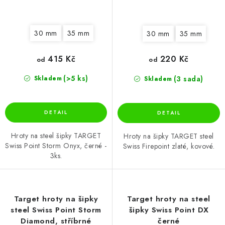
30 mm
35 mm
30 mm
35 mm
415 Kč
220 Kč
od
od
(>5 ks)
(3 sada)
Skladem
Skladem
Hroty na steel šipky TARGET
Hroty na šipky TARGET steel
Swiss Point Storm Onyx, černé -
Swiss Firepoint zlaté, kovové.
3ks.
Target hroty na šipky
Target hroty na steel
steel Swiss Point Storm
šipky Swiss Point DX
Diamond, stříbrné
černé