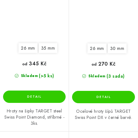
26 mm
35 mm
26 mm
30 mm
345 Kč
270 Kč
od
od
(>5 ks)
(3 sada)
Skladem
Skladem
Hroty na šipky TARGET steel
Ocelové hroty šípů TARGET
Swiss Point Diamond, stříbrné -
Swiss Point DX v černé barvě.
3ks.