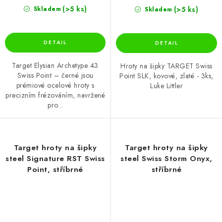
(>5 ks)
(>5 ks)
Skladem
Skladem
Target Elysian Archetype 43
Hroty na šipky TARGET Swiss
Swiss Point – černé jsou
Point SLK, kovové, zlaté - 3ks,
prémiové ocelové hroty s
Luke Littler
precizním frézováním, navržené
pro...
Target hroty na šipky
Target hroty na šipky
steel Signature RST Swiss
steel Swiss Storm Onyx,
Point, stříbrné
stříbrné