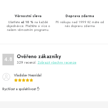
l
á
d
Věrnostní sleva
Doprava zdarma
a
Ušetřete
až 10 %
na každé
Při nákupu nad 1999 Kč máte od
objednávce. Přečtěte si více o
nás dopravu zdarma
c
našem věrnostním programu.
í
p
r
v
Ověřeno zákazníky
k
4.8
329
recenzí.
Zobrazit všechny recenze
y
v
Vladislav Nesnídal
ý
p
Rychlost a spolehlivost ✋
i
s
u