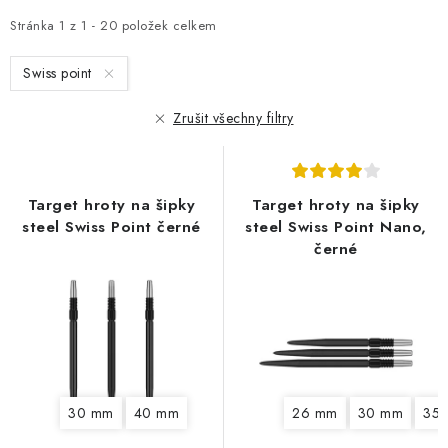
p
z
i
e
Stránka
1
z
1
-
20
položek celkem
s
n
Swiss point
p
í
r
p
Zrušit všechny filtry
o
r
d
o
u
d
Target hroty na šipky
Target hroty na šipky
k
u
steel Swiss Point černé
steel Swiss Point Nano,
t
k
černé
ů
t
ů
30 mm
40 mm
26 mm
30 mm
35