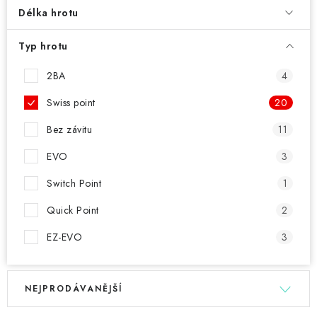
PŘÍSLUŠENSTVÍ
Délka hrotu
HRÁČI ŠIPEK
Typ hrotu
SLEVY
2BA
4
Swiss point
20
TERČE A ŠIPKY
Bez závitu
11
POUZDRA
EVO
3
Switch Point
1
Kontakty
Hodnocení obchodu
Quick Point
2
EZ-EVO
3
V
Ř
NEJPRODÁVANĚJŠÍ
ý
a