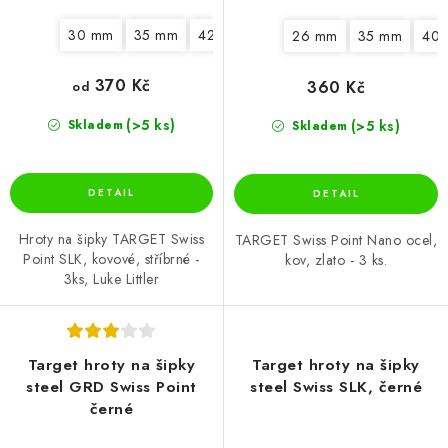
30 mm
35 mm
42 mm
26 mm
35 mm
40
370 Kč
360 Kč
od
(>5 ks)
(>5 ks)
Skladem
Skladem
Hroty na šipky TARGET Swiss
TARGET Swiss Point Nano ocel,
Point SLK, kovové, stříbrné -
kov, zlato - 3 ks.
3ks, Luke Littler
Target hroty na šipky
Target hroty na šipky
steel GRD Swiss Point
steel Swiss SLK, černé
černé