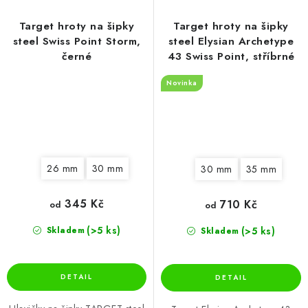
Target hroty na šipky
Target hroty na šipky
steel Swiss Point Storm,
steel Elysian Archetype
černé
43 Swiss Point, stříbrné
Novinka
26 mm
30 mm
30 mm
35 mm
345 Kč
710 Kč
od
od
(>5 ks)
(>5 ks)
Skladem
Skladem