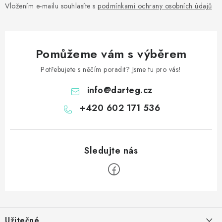
Vložením e-mailu souhlasíte s
podmínkami ochrany osobních údajů
Pomůžeme vám s výběrem
Potřebujete s něčím poradit? Jsme tu pro vás!
info
@
darteg.cz
+420 602 171 536
Z
á
Užitečné