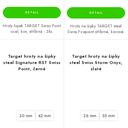
Hroty šipek TARGET Swiss Point
Hroty na šipky TARGET steel
ocel, kov, stříbrná - 3ks.
Swiss Firepoint stříbrné, kovové.
Target hroty na šipky
Target hroty na šipky
steel Signature RST Swiss
steel Swiss Storm Onyx,
Point, černé
zlaté
30 mm
42 mm
26 mm
35 mm