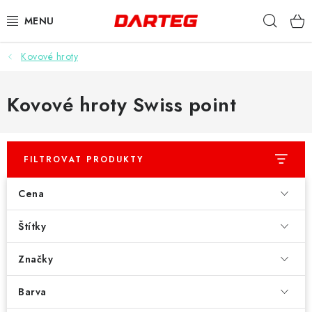
Přejít
Hleda
na
obsah
Kovové hroty
ŠIPKY
TERČE
Kovové hroty Swiss point
DOPLŇKY K TERČI
FILTROVAT PRODUKTY
LETKY
Cena
NÁSADKY
Štítky
HROTY
Značky
POUZDRA
Barva