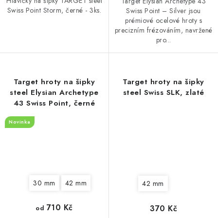
Hlavičky na šipky TARGET steel
Target Elysian Archetype 43
Swiss Point Storm, černé - 3ks.
Swiss Point – Silver jsou
prémiové ocelové hroty s
precizním frézováním, navržené
pro...
Target hroty na šipky
Target hroty na šipky
steel Elysian Archetype
steel Swiss SLK, zlaté
43 Swiss Point, černé
Novinka
30 mm
42 mm
42 mm
710 Kč
370 Kč
od