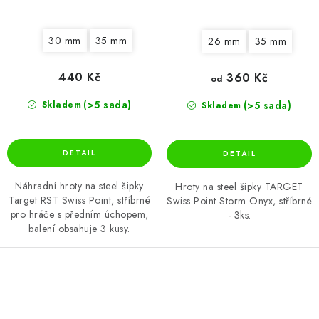
30 mm
35 mm
26 mm
35 mm
440 Kč
360 Kč
od
(>5 sada)
(>5 sada)
Skladem
Skladem
Náhradní hroty na steel šipky
Hroty na steel šipky TARGET
Target RST Swiss Point, stříbrné
Swiss Point Storm Onyx, stříbrné
pro hráče s předním úchopem,
- 3ks.
balení obsahuje 3 kusy.
O
v