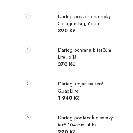
Darteg pouzdro na šipky
Octagon Big, černé
390 Kč
Darteg ochrana k terčům
Lite, bílá
370 Kč
Darteg stojan na terč
QuadElite
1 940 Kč
Darteg podtácek plastový
terč 104 mm, 4 ks
220 Kč