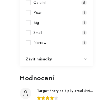
Ostatní
5
Pear
1
Big
1
Small
1
Narrow
1
Závit násadky
Hodnocení
Target hroty na šipky steel Swiss Point Nano, černé