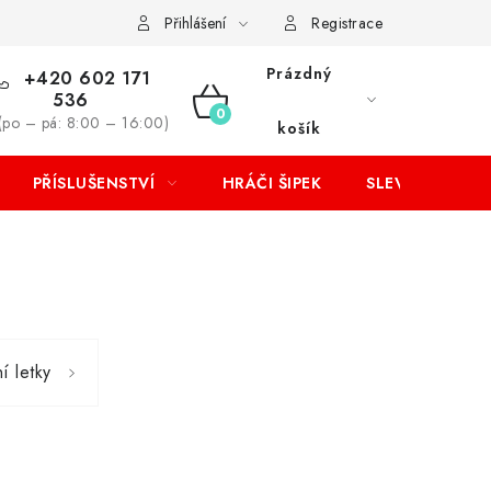
Přihlášení
Registrace
Prázdný
+420 602 171
536
NÁKUPNÍ
(po – pá: 8:00 – 16:00)
košík
KOŠÍK
PŘÍSLUŠENSTVÍ
HRÁČI ŠIPEK
SLEVY
í letky