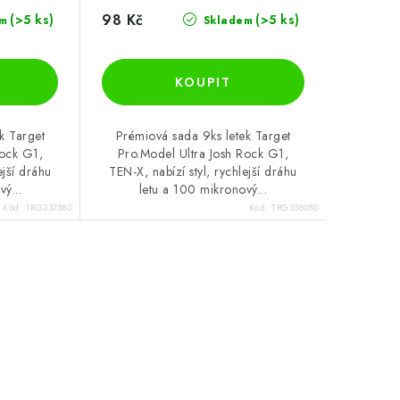
98 Kč
(>5 ks)
(>5 ks)
m
Skladem
k Target
Prémiová sada 9ks letek Target
Rock G1,
Pro.Model Ultra Josh Rock G1,
ejší dráhu
TEN-X, nabízí styl, rychlejší dráhu
ý...
letu a 100 mikronový...
Kód:
TRG337880
Kód:
TRG338080