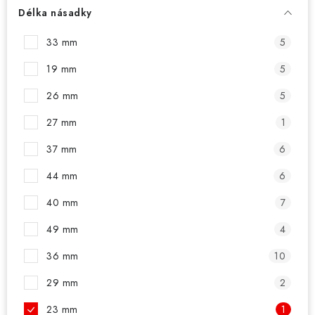
PŘÍSLUŠENSTVÍ
Délka násadky
HRÁČI ŠIPEK
33 mm
5
19 mm
5
SLEVY
26 mm
5
TERČE A ŠIPKY
27 mm
1
POUZDRA
37 mm
6
44 mm
6
Kontakty
Hodnocení obchodu
40 mm
7
49 mm
4
36 mm
10
29 mm
2
23 mm
1