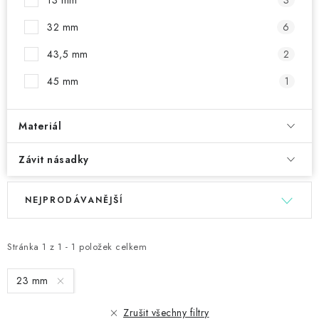
13 mm
3
32 mm
6
43,5 mm
2
45 mm
1
Materiál
Závit násadky
V
Ř
NEJPRODÁVANĚJŠÍ
ý
a
p
z
i
e
Stránka
1
z
1
-
1
položek celkem
s
n
23 mm
p
í
r
p
Zrušit všechny filtry