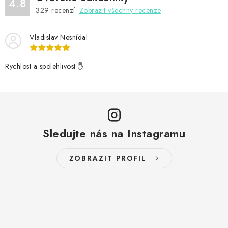
k
4.8
329
recenzí.
Zobrazit všechny recenze
y
v
Vladislav Nesnídal
ý
p
Rychlost a spolehlivost ✋
i
s
u
Sledujte nás na Instagramu
ZOBRAZIT PROFIL