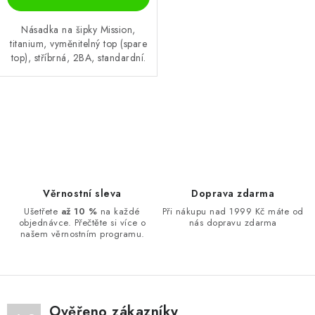
Násadka na šipky Mission,
titanium, vyměnitelný top (spare
top), stříbrná, 2BA, standardní.
O
v
l
á
d
Věrnostní sleva
Doprava zdarma
a
Ušetřete
až 10 %
na každé
Při nákupu nad 1999 Kč máte od
objednávce. Přečtěte si více o
nás dopravu zdarma
c
našem věrnostním programu.
í
p
r
v
Ověřeno zákazníky