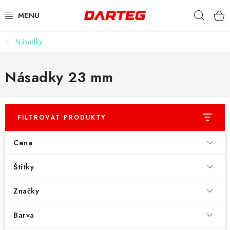
Přejít
Hleda
na
obsah
Násadky
ŠIPKY
TERČE
Násadky 23 mm
DOPLŇKY K TERČI
FILTROVAT PRODUKTY
LETKY
Cena
NÁSADKY
Štítky
HROTY
Značky
POUZDRA
Barva