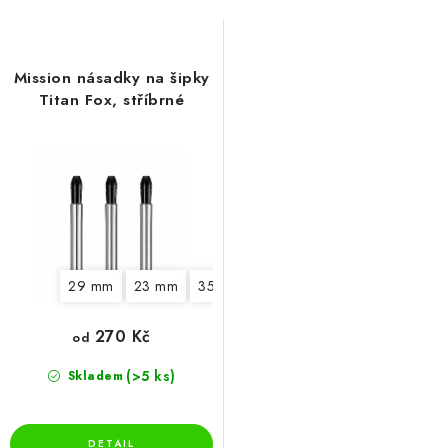
o
r
d
o
u
d
Mission násadky na šipky
k
u
Titan Fox, stříbrné
t
k
ů
t
ů
29 mm
23 mm
35 mm
270 Kč
od
(>5 ks)
Skladem