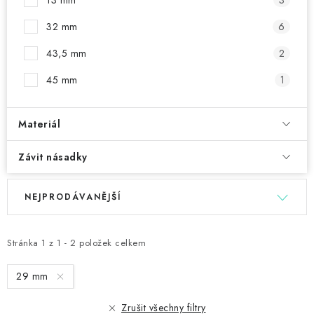
13 mm
3
32 mm
6
43,5 mm
2
45 mm
1
Materiál
Závit násadky
V
Ř
NEJPRODÁVANĚJŠÍ
ý
a
p
z
i
e
Stránka
1
z
1
-
2
položek celkem
s
n
29 mm
p
í
r
p
Zrušit všechny filtry