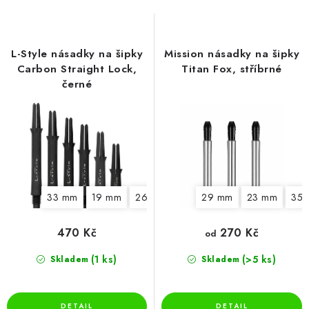
o
r
d
o
u
d
L-Style násadky na šipky
Mission násadky na šipky
k
u
Carbon Straight Lock,
Titan Fox, stříbrné
t
k
černé
ů
t
ů
33 mm
19 mm
26 mm
29 mm
29 mm
23 mm
35
470 Kč
270 Kč
od
(1 ks)
(>5 ks)
Skladem
Skladem