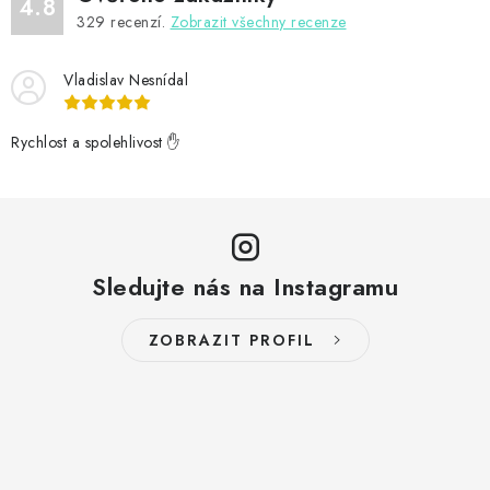
k
4.8
329
recenzí.
Zobrazit všechny recenze
y
v
Vladislav Nesnídal
ý
p
Rychlost a spolehlivost ✋
i
s
u
Sledujte nás na Instagramu
ZOBRAZIT PROFIL