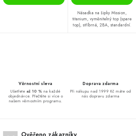
Násadka na šipky Mission,
titanium, vyměnitelný top (spare
top), stříbrná, 2BA, standardní.
O
v
l
á
d
Věrnostní sleva
Doprava zdarma
a
Ušetřete
až 10 %
na každé
Při nákupu nad 1999 Kč máte od
objednávce. Přečtěte si více o
nás dopravu zdarma
c
našem věrnostním programu.
í
p
r
v
Ověřeno zákazníky