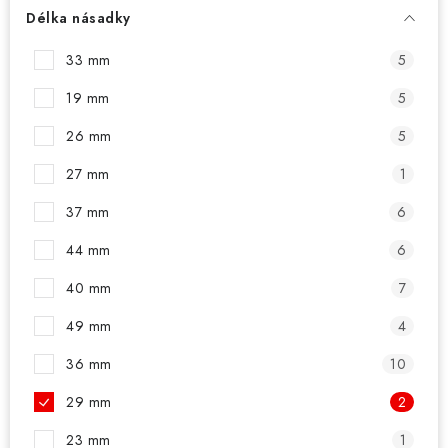
PŘÍSLUŠENSTVÍ
Délka násadky
HRÁČI ŠIPEK
33 mm
5
19 mm
5
SLEVY
26 mm
5
TERČE A ŠIPKY
27 mm
1
POUZDRA
37 mm
6
44 mm
6
Kontakty
Hodnocení obchodu
40 mm
7
49 mm
4
36 mm
10
29 mm
2
23 mm
1