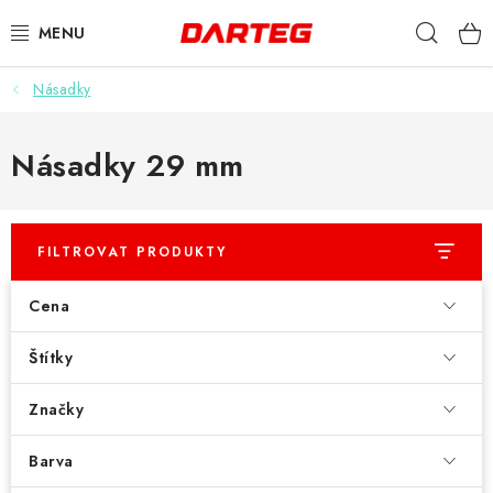
Přejít
Hleda
na
obsah
Násadky
ŠIPKY
TERČE
Násadky 29 mm
DOPLŇKY K TERČI
FILTROVAT PRODUKTY
LETKY
Cena
NÁSADKY
Štítky
HROTY
Značky
POUZDRA
Barva