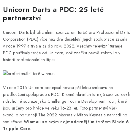
Unicorn Darts a PDC: 25 leté
partnerství
Unicorn Darts byl oficiálním sponzorem terčů pro Professional Darts
Corporation (PDC) více než dvě desetiletí. Jejich spolupráce začala
v roce 1997 a trvala až do roku 2022. Všechny televizní turnaje
PDC používaly terče od Unicorn, což značku pevně zakotvilo v
historii profesionálních šipek.
V roce 2016 Unicorn podepsal novou pětiletou smlouvu na
prodloužení spolupráce s PDC. Kromě hlavních turnajů sponzorovali
i druhotné soutěže jako Challenge Tour a Development Tour, které
jsou určeny pro hráče ve věku 16-23 let. Toto partnerství však
skončilo po turnaji The 2022 Masters v Milton Keynes a nahradí ho
společnost
Winmau se svým nejmodernějším terčem Blade 6
Tripple Core.