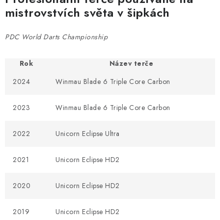
PŘÍSLUŠENSTVÍ
mistrovstvích světa v šipkách
HRÁČI ŠIPEK
PDC World Darts Championship
SLEVY
Rok
Název terče
TERČE A ŠIPKY
2024
Winmau Blade 6 Triple Core Carbon
POUZDRA
2023
Winmau Blade 6 Triple Core Carbon
Kontakty
Hodnocení obchodu
2022
Unicorn Eclipse Ultra
2021
Unicorn Eclipse HD2
2020
Unicorn Eclipse HD2
2019
Unicorn Eclipse HD2