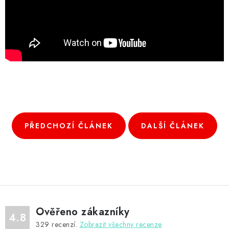
PŘEDCHOZÍ ČLÁNEK
DALŠÍ ČLÁNEK
Ověřeno zákazníky
4.8
329
recenzí.
Zobrazit všechny recenze