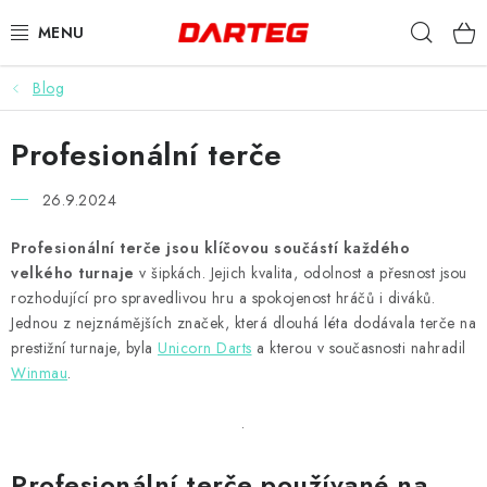
Přejít
Hleda
na
obsah
Blog
ŠIPKY
Profesionální terče
TERČE
26.9.2024
DOPLŇKY K TERČI
Profesionální terče jsou klíčovou součástí každého
LETKY
velkého turnaje
v šipkách. Jejich kvalita, odolnost a přesnost jsou
rozhodující pro spravedlivou hru a spokojenost hráčů i diváků.
NÁSADKY
Jednou z nejznámějších značek, která dlouhá léta dodávala terče na
prestižní turnaje, byla
Unicorn Darts
a kterou v současnosti nahradil
Winmau
.
HROTY
.
POUZDRA
Profesionální terče používané na