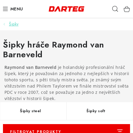
Přejít
Hleda
na
obsah
Šipky
ŠIPKY
TERČE
Šipky hráče Raymond van
Barneveld
DOPLŇKY K TERČI
Raymond van Barneveld
je holandský profesionální hráč
LETKY
šipek, který je považován za jednoho z nejlepších v historii
tohoto sportu, s pěti tituly mistra světa. Je známý svým
vítězstvím nad Philem Taylorem ve finále mistrovství světa
NÁSADKY
PDC v roce 2007, což se považuje za jedno z největších
vítězství v historii šipek.
HROTY
Šipky steel
Šipky soft
POUZDRA
FILTROVAT PRODUKTY