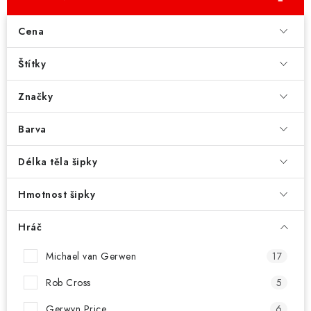
PŘÍSLUŠENSTVÍ
Cena
HRÁČI ŠIPEK
Štítky
SLEVY
Značky
TERČE A ŠIPKY
Barva
POUZDRA
Délka těla šipky
Kontakty
Hodnocení obchodu
Hmotnost šipky
Hráč
Michael van Gerwen
17
Rob Cross
5
Gerwyn Price
6