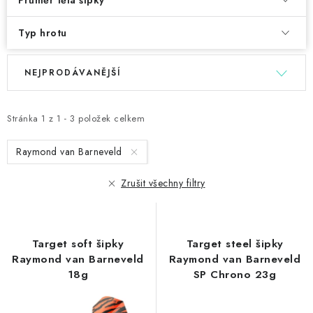
Průměr těla šipky
Typ hrotu
V
Ř
NEJPRODÁVANĚJŠÍ
ý
a
p
z
i
e
Stránka
1
z
1
-
3
položek celkem
s
n
Raymond van Barneveld
p
í
r
p
Zrušit všechny filtry
o
r
d
o
u
d
Target soft šipky
Target steel šipky
k
u
Raymond van Barneveld
Raymond van Barneveld
t
k
18g
SP Chrono 23g
ů
t