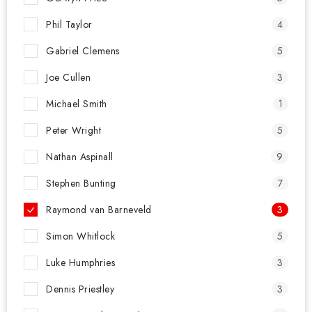
Phil Taylor
4
Gabriel Clemens
5
Joe Cullen
3
Michael Smith
1
Peter Wright
5
Nathan Aspinall
9
Stephen Bunting
7
Raymond van Barneveld
3
Simon Whitlock
5
Luke Humphries
3
Dennis Priestley
3