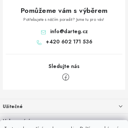
Pomůžeme vám s výběrem
Potřebujete s něčím poradit? Jsme tu pro vás!
info
@
darteg.cz
+420 602 171 536
Z
á
Užitečné
p
a
Kontakt
Nakupování
t