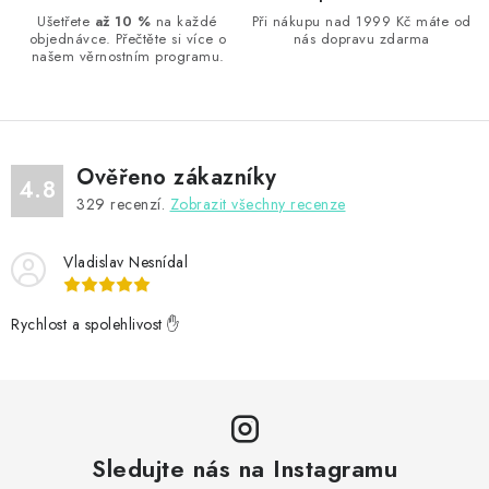
y
Ušetřete
až 10 %
na každé
Při nákupu nad 1999 Kč máte od
v
objednávce. Přečtěte si více o
nás dopravu zdarma
ý
našem věrnostním programu.
p
i
s
u
Ověřeno zákazníky
4.8
329
recenzí.
Zobrazit všechny recenze
Vladislav Nesnídal
Rychlost a spolehlivost ✋
Sledujte nás na Instagramu