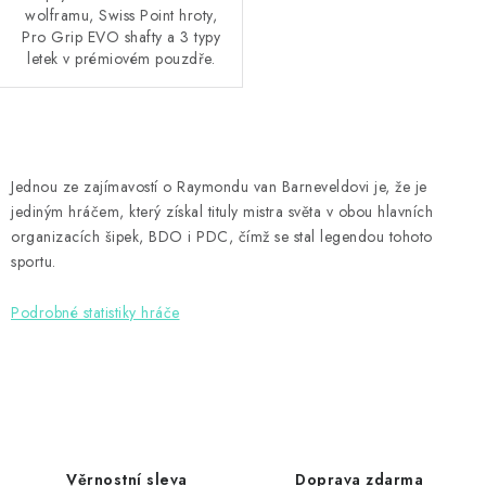
wolframu, Swiss Point hroty,
Pro Grip EVO shafty a 3 typy
letek v prémiovém pouzdře.
O
v
Jednou ze zajímavostí o Raymondu van Barneveldovi je, že je
l
jediným hráčem, který získal tituly mistra světa v obou hlavních
á
organizacích šipek, BDO i PDC, čímž se stal legendou tohoto
d
sportu.
a
Podrobné statistiky hráče
c
í
p
r
v
k
Věrnostní sleva
Doprava zdarma