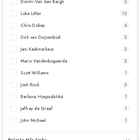
Dimitri Van den Bergh
3
Luke Littler
13
Chris Dobey
4
Dirk van Duijvenbod
2
Jani Keskinarkaus
2
Mario Vandenbogaerde
2
Scott Williams
1
Josh Rock
5
Barbora Hospodářská
1
Jeffrey de Graaf
1
John Michael
1