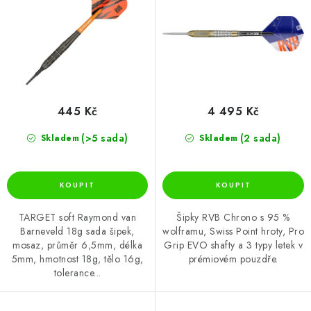
ů
445 Kč
4 495 Kč
(>5 sada)
(2 sada)
Skladem
Skladem
TARGET soft Raymond van
Šipky RVB Chrono s 95 %
Barneveld 18g sada šipek,
wolframu, Swiss Point hroty, Pro
mosaz, průměr 6,5mm, délka
Grip EVO shafty a 3 typy letek v
5mm, hmotnost 18g, tělo 16g,
prémiovém pouzdře.
tolerance...