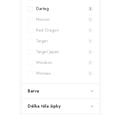
r
Darteg
3
Mission
0
Red Dragon
0
Target
0
Target Japan
0
i
Windson
0
Winmau
0
Barva
Délka těla šipky