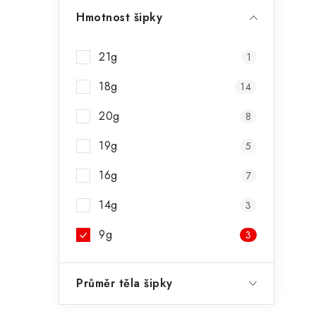
Hmotnost šipky
21g
1
18g
14
20g
8
19g
5
16g
7
14g
3
9g
3
Průměr těla šipky