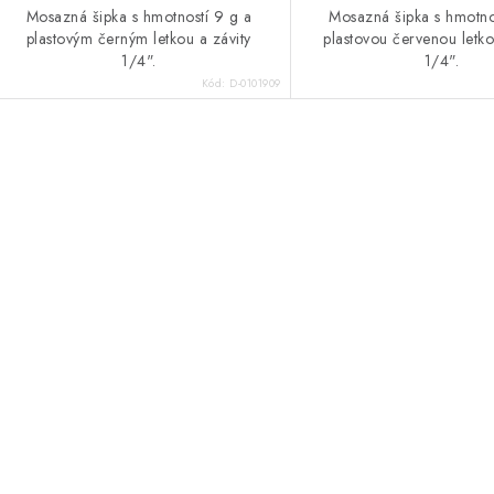
Mosazná šipka s hmotností 9 g a
Mosazná šipka s hmotno
plastovým černým letkou a závity
plastovou červenou letko
1/4".
1/4".
Kód:
D-0101909
O
v
á
d
a
c
p