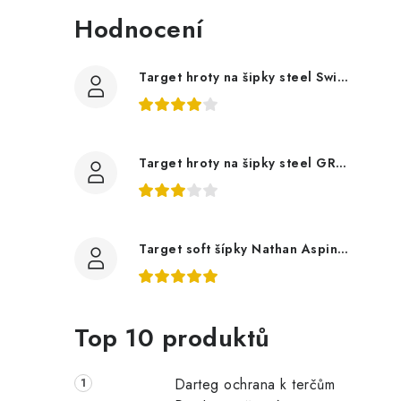
Hodnocení
Target hroty na šipky steel Swiss Point Nano, černé
Target hroty na šipky steel GRD Swiss Point černé
Target soft šípky Nathan Aspinall 95K
Top 10 produktů
Darteg ochrana k terčům