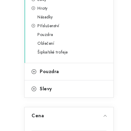
r
n
i
Hroty
e
n
Násadky
i
Příslušenství
í
Pouzdra
p
Oblečení
a
Šipkařské trofeje
n
Pouzdra
e
l
Slevy
t
Cena