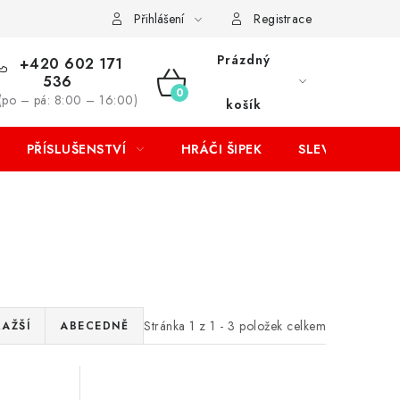
Přihlášení
Registrace
Prázdný
+420 602 171
536
NÁKUPNÍ
(po – pá: 8:00 – 16:00)
košík
KOŠÍK
PŘÍSLUŠENSTVÍ
HRÁČI ŠIPEK
SLEVY
Stránka
1
z
1
-
3
položek celkem
RAŽŠÍ
ABECEDNĚ