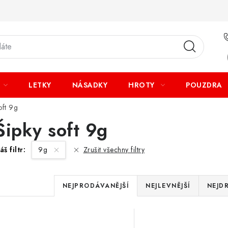
LETKY
NÁSADKY
HROTY
POUZDRA
oft 9g
Šipky soft 9g
áš filtr:
9g
Zrušit všechny filtry
Ř
NEJPRODÁVANĚJŠÍ
NEJLEVNĚJŠÍ
NEJD
a
V
z