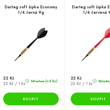
ý
e
Darteg soft šipka Economy
Darteg soft šipka 
p
1/4 černá 9g
1/4 červená 
n
í
s
p
p
r
r
o
o
d
d
u
u
22 Kč
22 Kč
k
(>5 ks)
Skladem
Sklade
Měrná
Měrná
22 Kč / 1 ks
22 Kč / 1 ks
k
t
cena:
cena:
ů
ů