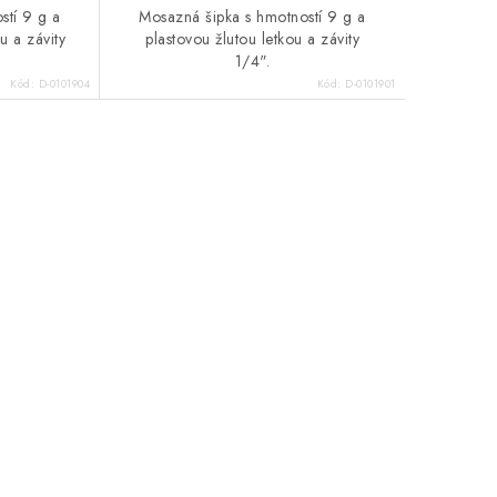
stí 9 g a
Mosazná šipka s hmotností 9 g a
u a závity
plastovou žlutou letkou a závity
1/4".
Kód:
D-0101904
Kód:
D-0101901