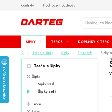
Přejít
Kontakty
Hodnocení obchodu
na
obsah
ŠIPKY
TERČE
DOPLŇKY K TERČI
Domů
Terče a šipky
Šipky
Šipky soft
Šipky s
P
K
Přeskočit
Terče a šipky
kategorie
a
o
V
t
Šipky
s
Šipky steel
e
t
Šipky soft
g
r
o
Terče
a
Letky