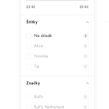
22
Kč
23
Kč
Štítky
Na skladě
3
Akce
0
l
Novinka
0
Tip
0
Značky
í
Bull's
0
Bull's Netherland
0