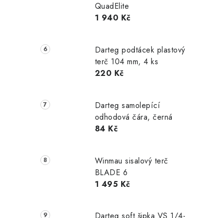
QuadElite
1 940 Kč
Darteg podtácek plastový
terč 104 mm, 4 ks
220 Kč
Darteg samolepící
odhodová čára, černá
84 Kč
Winmau sisalový terč
BLADE 6
1 495 Kč
Darteg soft šipka VS 1/4-