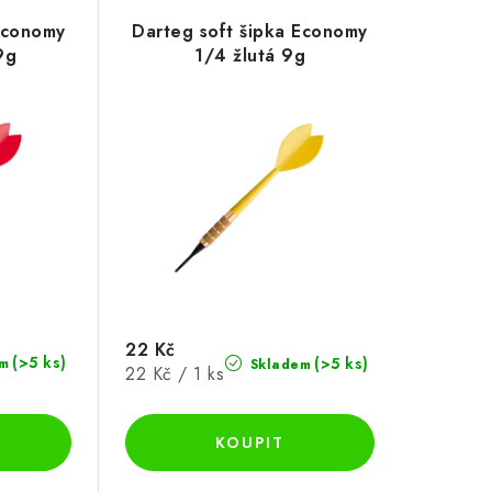
Economy
Darteg soft šipka Economy
9g
1/4 žlutá 9g
22 Kč
(>5 ks)
(>5 ks)
m
Skladem
Měrná
22 Kč / 1 ks
cena: