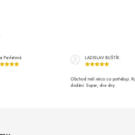
e
tka Pavlatová
LADISLAV BUŠTÍK
Obchod měl něco co potřebuji. Ry
dodáni. Super, dva dny.