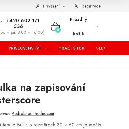
Přihlášení
Registrace
Prázdný
+420 602 171
536
NÁKUPNÍ
(po – pá: 8:00 – 16:00)
košík
KOŠÍK
PŘÍSLUŠENSTVÍ
HRÁČI ŠIPEK
SLEVY
bulka na zapisování
terscore
Podrobnosti hodnocení
oceno
ná tabule Bull's o rozměrech 30 × 60 cm je ideální