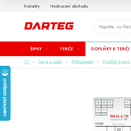
Přejít
Kontakty
Hodnocení obchodu
na
obsah
ŠIPKY
TERČE
DOPLŇKY K TERČI
Domů
Terče a šipky
Příslušenství
Doplňky k terči