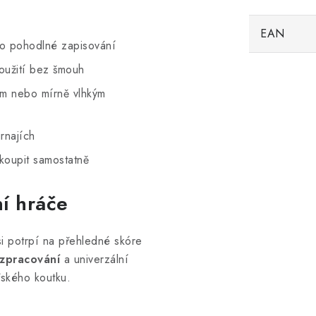
EAN
o pohodlné zapisování
užití bez šmouh
hým nebo mírně vlhkým
urnajích
koupit samostatně
ní hráče
 si potrpí na přehledné skóre
zpracování
a univerzální
řského koutku.