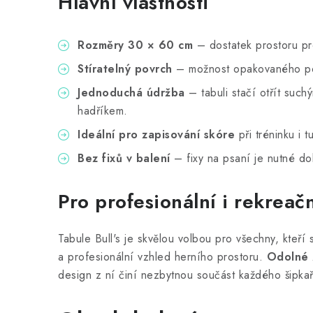
Hlavní vlastnosti
Rozměry 30 × 60 cm
– dostatek prostoru pr
Stíratelný povrch
– možnost opakovaného po
Jednoduchá údržba
– tabuli stačí otřít suc
hadříkem.
Ideální pro zapisování skóre
při tréninku i t
Bez fixů v balení
– fixy na psaní je nutné do
Pro profesionální i rekreač
Tabule Bull's je skvělou volbou pro všechny, kteří
a profesionální vzhled herního prostoru.
Odolné 
design z ní činí nezbytnou součást každého šipka