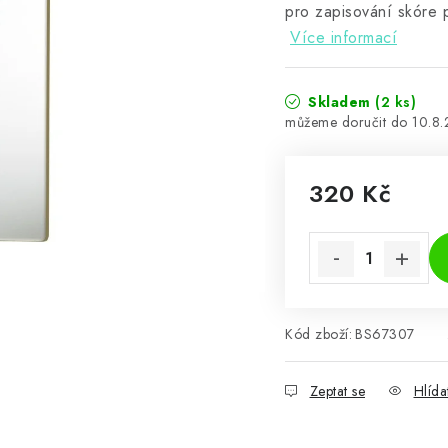
pro zapisování skóre p
Více informací
Skladem
(2 ks)
10.8
320 Kč
Měrná cena:
Kód zboží:
BS67307
Zeptat se
Hlída