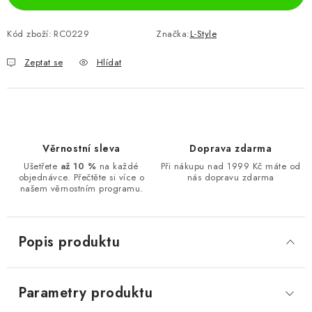
Kód zboží:
RC0229
Značka:
L-Style
Zeptat se
Hlídat
Věrnostní sleva
Doprava zdarma
Ušetřete
až 10 %
na každé
Při nákupu nad 1999 Kč máte od
objednávce. Přečtěte si více o
nás dopravu zdarma
našem věrnostním programu.
Popis produktu
Parametry produktu