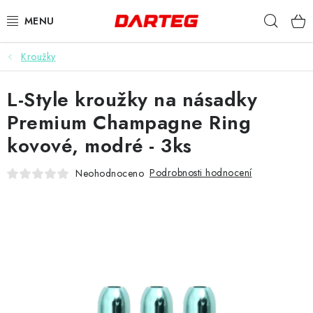
Přejít
Hleda
na
obsah
Kroužky
ŠIPKY
L-Style kroužky na násadky
TERČE
Premium Champagne Ring
DOPLŇKY K TERČI
kovové, modré - 3ks
LETKY
Podrobnosti hodnocení
Neohodnoceno
NÁSADKY
HROTY
POUZDRA