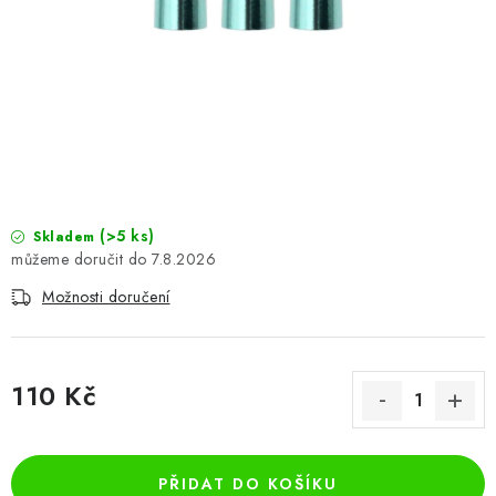
PŘÍSLUŠENSTVÍ
HRÁČI ŠIPEK
SLEVY
TERČE A ŠIPKY
POUZDRA
(>5 ks)
Skladem
7.8.2026
Kontakty
Hodnocení obchodu
Možnosti doručení
110 Kč
Měrná cena:
PŘIDAT DO KOŠÍKU