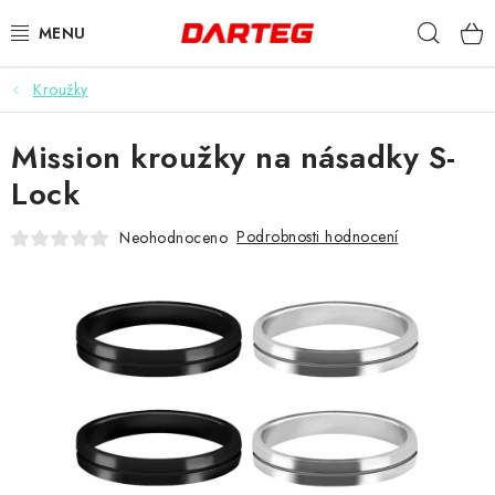
Přejít
Hleda
na
obsah
Kroužky
ŠIPKY
Mission kroužky na násadky S-
TERČE
Lock
DOPLŇKY K TERČI
Podrobnosti hodnocení
Neohodnoceno
LETKY
NÁSADKY
HROTY
POUZDRA