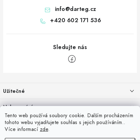
info
@
darteg.cz
+420 602 171 536
Z
á
Užitečné
p
a
Kontakt
Nakupování
t
Věrnostní program
Tento web používá soubory cookie. Dalším procházením
í
Jak nakupovat
tohoto webu vyjadřujete souhlas s jejich používáním..
Blog
Inspirujte se zákazníky
Více informací
zde
.
Vrácení zboží
Jaký je dobrý průměr v šipkách? Přehled úrovní od začátečníka po
Blog