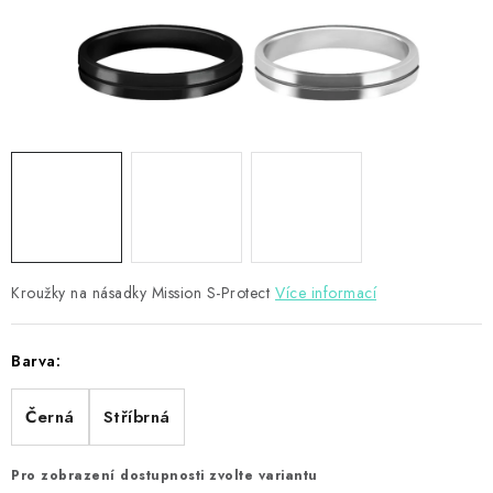
PŘÍSLUŠENSTVÍ
HRÁČI ŠIPEK
SLEVY
TERČE A ŠIPKY
POUZDRA
Kroužky na násadky Mission S-Protect
Kontakty
Hodnocení obchodu
Více informací
Barva:
Černá
Stříbrná
Pro zobrazení dostupnosti zvolte variantu