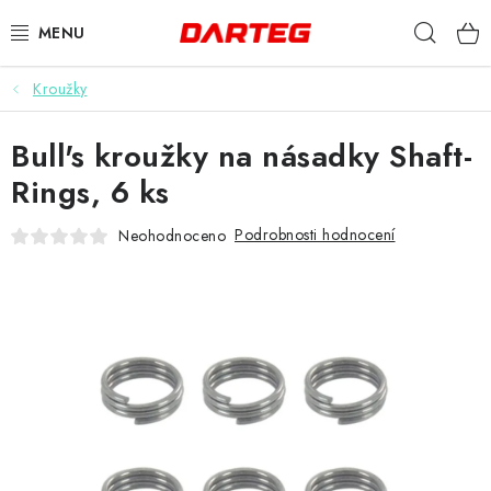
Přejít
Hleda
na
obsah
Kroužky
ŠIPKY
Bull's kroužky na násadky Shaft-
TERČE
Rings, 6 ks
DOPLŇKY K TERČI
Podrobnosti hodnocení
Neohodnoceno
LETKY
NÁSADKY
HROTY
POUZDRA