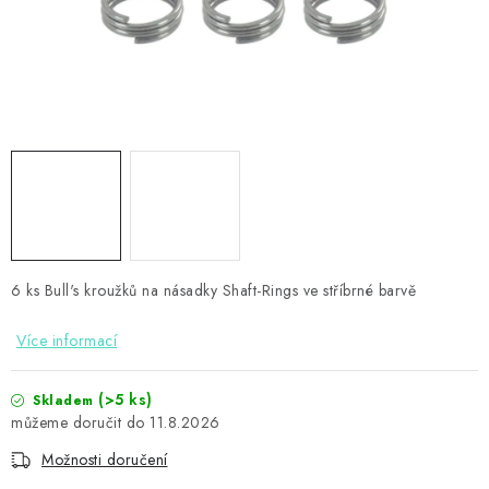
PŘÍSLUŠENSTVÍ
HRÁČI ŠIPEK
SLEVY
TERČE A ŠIPKY
POUZDRA
6 ks Bull's kroužků na násadky Shaft-Rings ve stříbrné barvě
Kontakty
Hodnocení obchodu
Více informací
(>5 ks)
Skladem
11.8.2026
Možnosti doručení