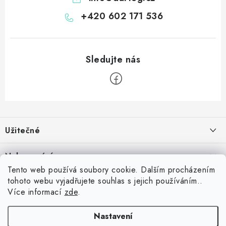
+420 602 171 536
Z
á
Užitečné
p
a
Kontakt
Nakupování
t
Věrnostní program
Tento web používá soubory cookie. Dalším procházením
í
Jak nakupovat
tohoto webu vyjadřujete souhlas s jejich používáním..
Blog
Inspirujte se zákazníky
Více informací
zde
.
Vrácení zboží
Jaký je dobrý průměr v šipkách? Přehled úrovní od začátečníka po
Blog
Reklamace
profesionála
darteg.cz
darteg.sk
darteg.hu
Nastavení
5.5.2026