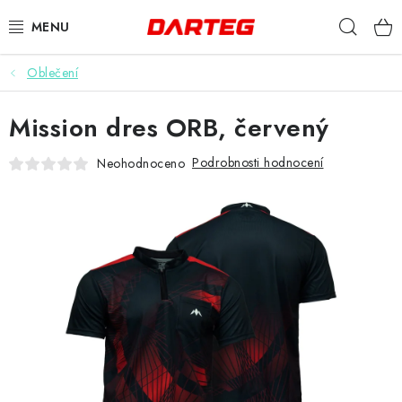
Přejít
Hleda
na
obsah
Oblečení
ŠIPKY
Mission dres ORB, červený
TERČE
Podrobnosti hodnocení
Neohodnoceno
DOPLŇKY K TERČI
LETKY
NÁSADKY
HROTY
POUZDRA