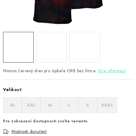
PŘÍSLUŠENSTVÍ
HRÁČI ŠIPEK
SLEVY
TERČE A ŠIPKY
POUZDRA
Mission červený dres pro šipkaře ORB bez límce.
Více informací
Kontakty
Hodnocení obchodu
Velikost:
XL
XXL
M
L
S
XXXL
Pro zobrazení dostupnosti zvolte variantu
Možnosti doručení