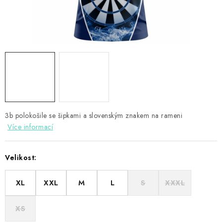
PŘÍSLUŠENSTVÍ
HRÁČI ŠIPEK
SLEVY
TERČE A ŠIPKY
POUZDRA
3b polokošile se šipkami a slovenským znakem na rameni
Více informací
Kontakty
Hodnocení obchodu
Velikost:
XL
XXL
M
L
S
XXXL
XS